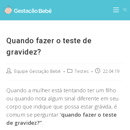
Skip
to
content
Quando fazer o teste de
gravidez?
Post
Post
Post
Equipe Gestação Bebê
Testes
22.04.19
author:
category:
published:
Quando a mulher está tentando ter um filho
ou quando nota algum sinal diferente em seu
corpo que indique que possa estar grávida, é
comum se perguntar “
quando fazer o teste
de gravidez?”
.