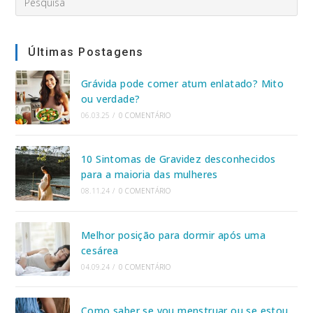
this
website
Últimas Postagens
Grávida pode comer atum enlatado? Mito
ou verdade?
06.03.25
/
0 COMENTÁRIO
10 Sintomas de Gravidez desconhecidos
para a maioria das mulheres
08.11.24
/
0 COMENTÁRIO
Melhor posição para dormir após uma
cesárea
04.09.24
/
0 COMENTÁRIO
Como saber se vou menstruar ou se estou