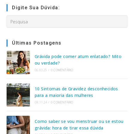
(opcional)
Digite Sua Dúvida:
Search
this
website
Últimas Postagens
Grávida pode comer atum enlatado? Mito
ou verdade?
06.03.25
/
0 COMENTÁRIO
10 Sintomas de Gravidez desconhecidos
para a maioria das mulheres
08.11.24
/
0 COMENTÁRIO
Como saber se vou menstruar ou se estou
grávida: hora de tirar essa dúvida