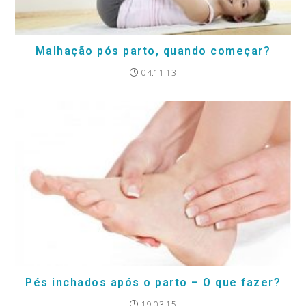
Malhação pós parto, quando começar?
04.11.13
Pés inchados após o parto – O que fazer?
19.03.15