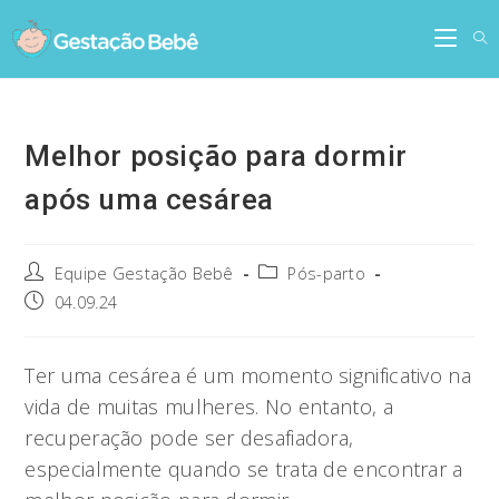
Skip
to
content
Melhor posição para dormir
após uma cesárea
Post
Post
Equipe Gestação Bebê
Pós-parto
author:
category:
Post
04.09.24
published:
Ter uma cesárea é um momento significativo na
vida de muitas mulheres. No entanto, a
recuperação pode ser desafiadora,
especialmente quando se trata de encontrar a