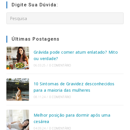
Digite Sua Dúvida:
Search
this
website
Últimas Postagens
Grávida pode comer atum enlatado? Mito
ou verdade?
06.03.25
/
0 COMENTÁRIO
10 Sintomas de Gravidez desconhecidos
para a maioria das mulheres
08.11.24
/
0 COMENTÁRIO
Melhor posição para dormir após uma
cesárea
04.09.24
/
0 COMENTÁRIO