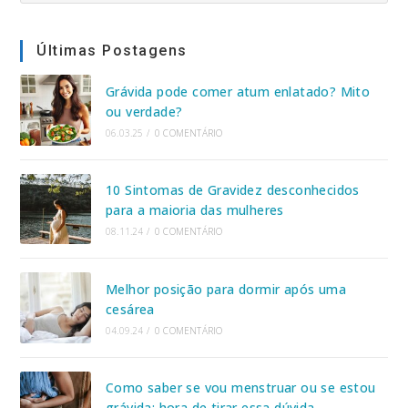
website
Últimas Postagens
Grávida pode comer atum enlatado? Mito
ou verdade?
06.03.25
/
0 COMENTÁRIO
10 Sintomas de Gravidez desconhecidos
para a maioria das mulheres
08.11.24
/
0 COMENTÁRIO
Melhor posição para dormir após uma
cesárea
04.09.24
/
0 COMENTÁRIO
Como saber se vou menstruar ou se estou
grávida: hora de tirar essa dúvida