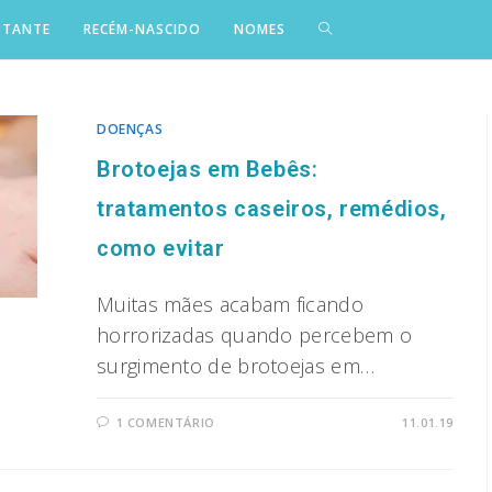
STANTE
RECÉM-NASCIDO
NOMES
DOENÇAS
Brotoejas em Bebês:
tratamentos caseiros, remédios,
como evitar
Muitas mães acabam ficando
horrorizadas quando percebem o
surgimento de brotoejas em…
1 COMENTÁRIO
11.01.19