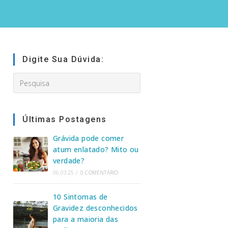
Digite Sua Dúvida:
Search
this
website
Últimas Postagens
Grávida pode comer
atum enlatado? Mito ou
verdade?
06.03.25
/
0 COMENTÁRIO
10 Sintomas de
Gravidez desconhecidos
para a maioria das