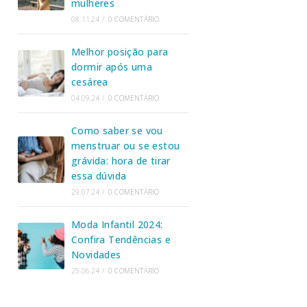
mulheres
08.11.24
/
0 COMENTÁRIO
Melhor posição para
dormir após uma
cesárea
04.09.24
/
0 COMENTÁRIO
Como saber se vou
menstruar ou se estou
grávida: hora de tirar
essa dúvida
29.07.24
/
0 COMENTÁRIO
Moda Infantil 2024:
Confira Tendências e
Novidades
25.06.24
/
0 COMENTÁRIO