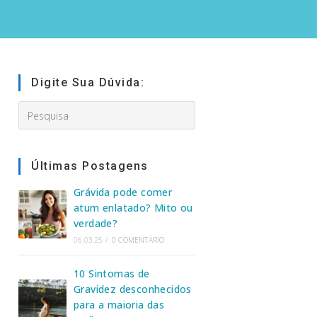
Digite Sua Dúvida:
Search
this
website
Últimas Postagens
Grávida pode comer
atum enlatado? Mito ou
verdade?
06.03.25
/
0 COMENTÁRIO
10 Sintomas de
Gravidez desconhecidos
para a maioria das