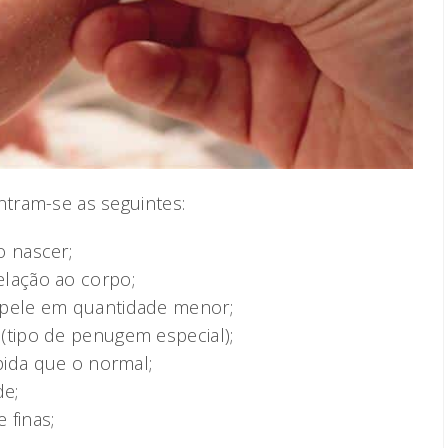
ntram-se as seguintes:
o nascer;
lação ao corpo;
 pele em quantidade menor;
(tipo de penugem especial);
pida que o normal;
e;
 finas;