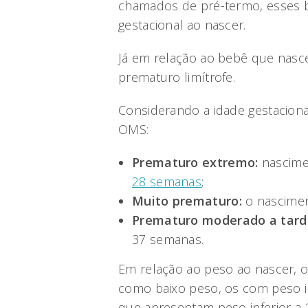
chamados de pré-termo, esses b
gestacional ao nascer.
Já em relação ao bebê que nasc
prematuro limítrofe.
Considerando a idade gestacional
OMS:
Prematuro extremo:
nascime
28 semanas
;
Muito prematuro:
o nascimen
Prematuro moderado a tardi
37 semanas.
Em relação ao peso ao nascer, 
como baixo peso, os com peso in
que apresentam peso inferior a