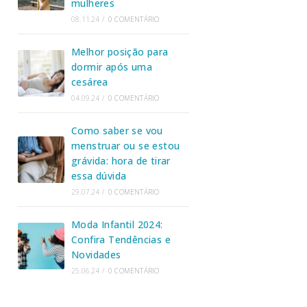
mulheres
08.11.24
/
0 COMENTÁRIO
Melhor posição para
dormir após uma
cesárea
04.09.24
/
0 COMENTÁRIO
Como saber se vou
menstruar ou se estou
grávida: hora de tirar
essa dúvida
29.07.24
/
0 COMENTÁRIO
Moda Infantil 2024:
Confira Tendências e
Novidades
25.06.24
/
0 COMENTÁRIO