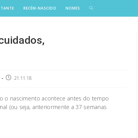
STANTE
RECÉM-NASCIDO
NOMES
cuidados,
Post
21.11.18
published:
jo o nascimento acontece antes do tempo
l (ou seja, anteriormente a 37 semanas