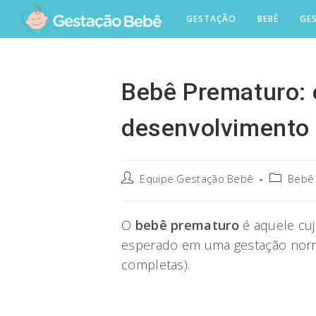
Skip
GESTAÇÃO
BEBÊ
GE
to
content
Bebê Prematuro: 
desenvolvimento
Post
Post
Equipe Gestação Bebê
Bebê
author:
category:
O
bebê prematuro
é aquele cu
esperado em uma gestação norma
completas).