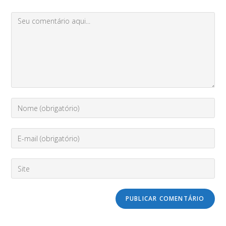
Comment
Digite
seu
nome
Enter
ou
your
nome
email
de
Digite
address
usuário
o
to
para
URL
comment
comentar
do
seu
site