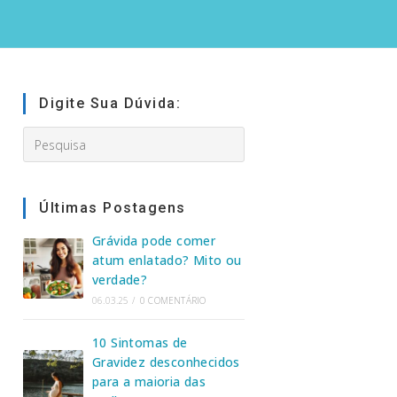
Digite Sua Dúvida:
Search
this
website
Últimas Postagens
Grávida pode comer
atum enlatado? Mito ou
verdade?
06.03.25
/
0 COMENTÁRIO
10 Sintomas de
Gravidez desconhecidos
para a maioria das