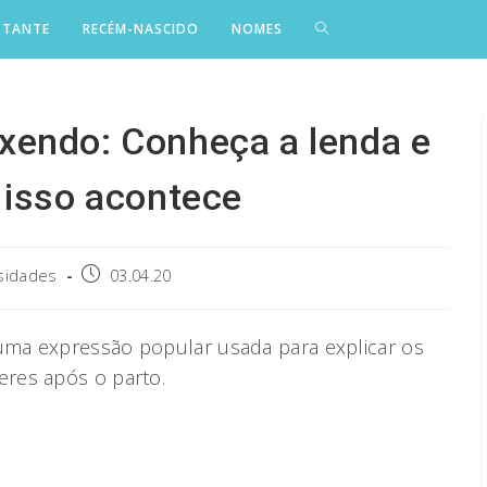
STANTE
RECÉM-NASCIDO
NOMES
endo: Conheça a lenda e
 isso acontece
Post
sidades
03.04.20
published:
ma expressão popular usada para explicar os
res após o parto.