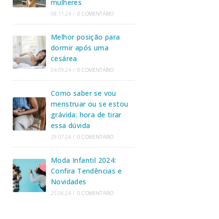
mulheres
08.11.24
/
0 COMENTÁRIO
Melhor posição para
dormir após uma
cesárea
04.09.24
/
0 COMENTÁRIO
Como saber se vou
menstruar ou se estou
grávida: hora de tirar
essa dúvida
29.07.24
/
0 COMENTÁRIO
Moda Infantil 2024:
Confira Tendências e
Novidades
25.06.24
/
0 COMENTÁRIO