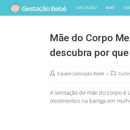
Skip
GESTAÇÃO
BEBÊ
GE
to
content
Mãe do Corpo Mex
descubra por que
Post
Post
Equipe Gestação Bebê
Curio
author:
category:
A sensação de mãe do corpo é u
movimentos na barriga em mulhe