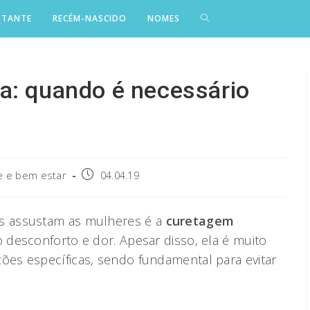
STANTE
RECÉM-NASCIDO
NOMES
a: quando é necessário
Post
 e bem estar
04.04.19
published:
s assustam as mulheres é a
curetagem
o desconforto e dor. Apesar disso, ela é muito
es específicas, sendo fundamental para evitar