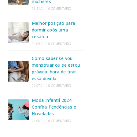
mulheres
08.11.24
/
0 COMENTÁRIO
Melhor posição para
dormir após uma
cesárea
04.09.24
/
0 COMENTÁRIO
Como saber se vou
menstruar ou se estou
grávida: hora de tirar
essa dúvida
29.07.24
/
0 COMENTÁRIO
Moda Infantil 2024:
Confira Tendências e
Novidades
25.06.24
/
0 COMENTÁRIO