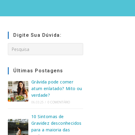
Digite Sua Dúvida:
Search
this
website
Últimas Postagens
Grávida pode comer
atum enlatado? Mito ou
verdade?
06.03.25
/
0 COMENTÁRIO
10 Sintomas de
Gravidez desconhecidos
para a maioria das