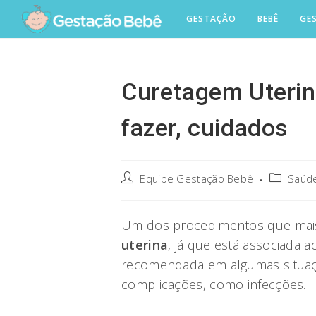
Skip
GESTAÇÃO
BEBÊ
GE
to
content
Curetagem Uterin
fazer, cuidados
Post
Post
Equipe Gestação Bebê
Saúde
author:
category:
Um dos procedimentos que mai
uterina
, já que está associada a
recomendada em algumas situaçõ
complicações, como infecções.