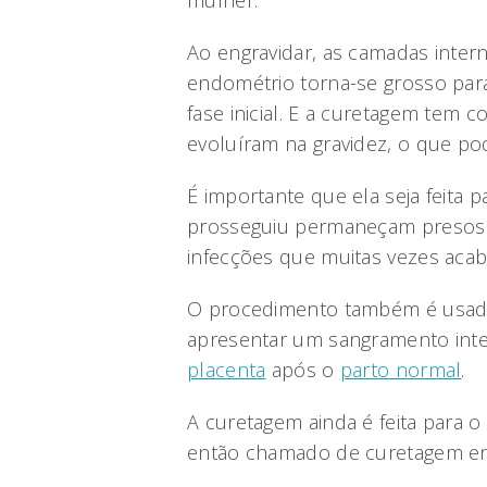
mulher.
Ao engravidar, as camadas inter
endométrio torna-se grosso para
fase inicial. E a curetagem tem
evoluíram na gravidez, o que pode
É importante que ela seja feita 
prosseguiu permaneçam presos a
infecções que muitas vezes aca
O procedimento também é usado
apresentar um sangramento inte
placenta
após o
parto normal
.
A curetagem ainda é feita para 
então chamado de curetagem end