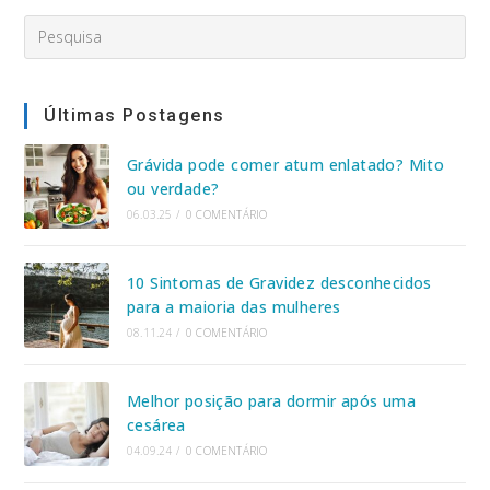
Search
this
website
Últimas Postagens
Grávida pode comer atum enlatado? Mito
ou verdade?
06.03.25
/
0 COMENTÁRIO
10 Sintomas de Gravidez desconhecidos
para a maioria das mulheres
08.11.24
/
0 COMENTÁRIO
Melhor posição para dormir após uma
cesárea
04.09.24
/
0 COMENTÁRIO