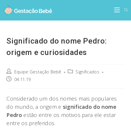
Skip
to
content
Significado do nome Pedro:
origem e curiosidades
Post
Post
Equipe Gestação Bebê
Significados
author:
category:
Post
04.11.19
published:
Considerado um dos nomes mais populares
do mundo, a origem e
significado do nome
Pedro
estão entre os motivos para ele estar
entre os preferidos.