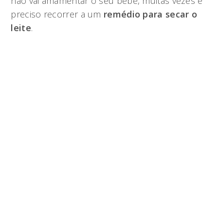
não vai amamentar o seu bebê, muitas vezes é
preciso recorrer a um
remédio para secar o
leite
.