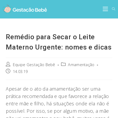
Skip
to
content
Remédio para Secar o Leite
Materno Urgente: nomes e dicas
Post
Post
Equipe Gestação Bebê
Amamentação
author:
category:
Post
14.03.19
published:
Apesar de o ato da amamentação ser uma
prática recomendada e que favorece a relação
entre mãe e filho, há situações onde ela não é
possível. Por isso, se por algum motivo, a mãe