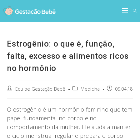
Skip
to
content
Estrogênio: o que é, função,
falta, excesso e alimentos ricos
no hormônio
Post
Post
Post
Equipe Gestação Bebê
Medicina
09.04.18
author:
category:
published:
O estrogênio é um hormônio feminino que tem
papel fundamental no corpo e no
comportamento da mulher. Ele ajuda a manter
o ciclo menstrual regular e prepara o corpo