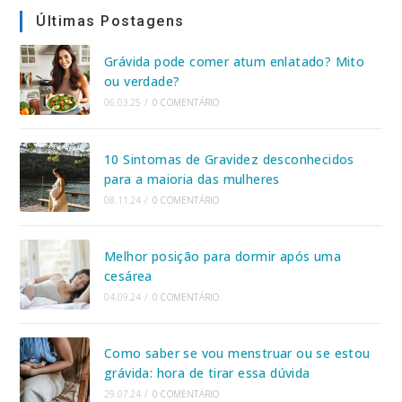
Últimas Postagens
Grávida pode comer atum enlatado? Mito
ou verdade?
06.03.25
/
0 COMENTÁRIO
10 Sintomas de Gravidez desconhecidos
para a maioria das mulheres
08.11.24
/
0 COMENTÁRIO
Melhor posição para dormir após uma
cesárea
04.09.24
/
0 COMENTÁRIO
Como saber se vou menstruar ou se estou
grávida: hora de tirar essa dúvida
29.07.24
/
0 COMENTÁRIO