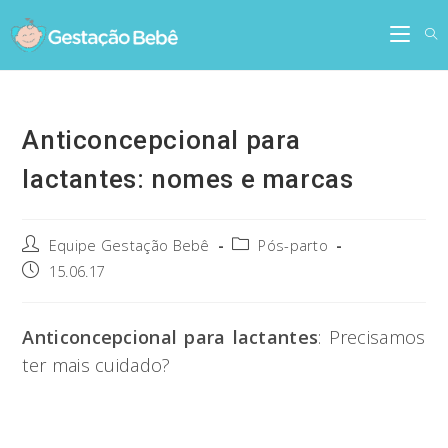
Skip
to
content
Anticoncepcional para
lactantes: nomes e marcas
Post
Post
Equipe Gestação Bebê
Pós-parto
author:
category:
Post
15.06.17
published:
Anticoncepcional para lactantes
: Precisamos
ter mais cuidado?