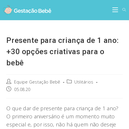
Skip
to
content
Presente para criança de 1 ano:
+30 opções criativas para o
bebê
Post
Post
Equipe Gestação Bebê
Utilitários
author:
category:
Post
05.08.20
published:
O que dar de presente para criança de 1 ano?
O primeiro aniversário é um momento muito
especial e, por isso, não há quem não deseje