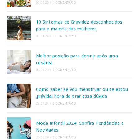
06.03.25
/
0 COMENTÁRIO
10 Sintomas de Gravidez desconhecidos
para a maioria das mulheres
08.11.24
/
0 COMENTÁRIO
Melhor posição para dormir após uma
cesárea
04.09.24
/
0 COMENTÁRIO
Como saber se vou menstruar ou se estou
grávida: hora de tirar essa dúvida
29.07.24
/
0 COMENTÁRIO
Moda Infantil 2024: Confira Tendências e
Novidades
25.06.24
/
0 COMENTÁRIO