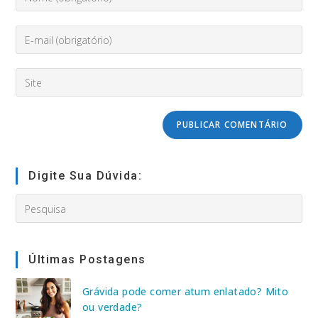
seu
nome
Enter
ou
your
nome
email
de
Digite
address
usuário
o
to
para
URL
comment
comentar
do
seu
site
(opcional)
Digite Sua Dúvida:
Search
this
website
Últimas Postagens
Grávida pode comer atum enlatado? Mito
ou verdade?