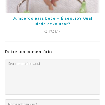
Jumperoo para bebê – É seguro? Qual
idade devo usar?
17.01.14
Deixe um comentário
Comment
Digite