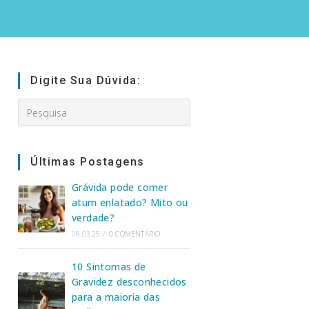
Digite Sua Dúvida:
Search
this
website
Últimas Postagens
Grávida pode comer
atum enlatado? Mito ou
verdade?
06.03.25
/
0 COMENTÁRIO
10 Sintomas de
Gravidez desconhecidos
para a maioria das