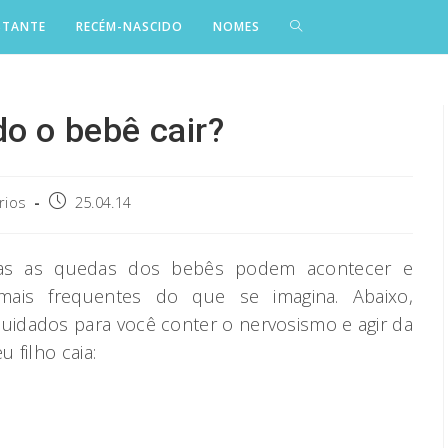
STANTE
RECÉM-NASCIDO
NOMES
o o bebê cair?
Post
ários
25.04.14
published:
mas as quedas dos bebês podem acontecer e
mais frequentes do que se imagina. Abaixo,
cuidados para você conter o nervosismo e agir da
 filho caia: