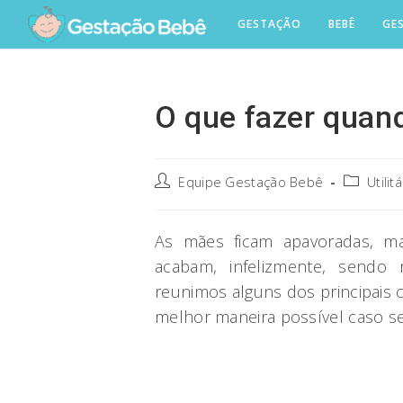
Skip
GESTAÇÃO
BEBÊ
GE
to
content
O que fazer quand
Post
Post
Equipe Gestação Bebê
Utilit
author:
category:
As mães ficam apavoradas, 
acabam, infelizmente, sendo 
reunimos alguns dos principais 
melhor maneira possível caso seu