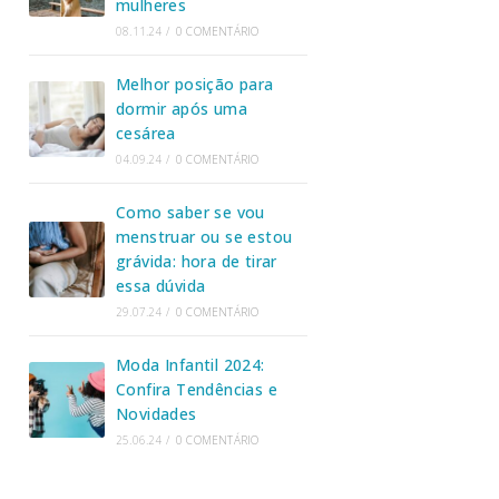
mulheres
08.11.24
/
0 COMENTÁRIO
Melhor posição para
dormir após uma
cesárea
04.09.24
/
0 COMENTÁRIO
Como saber se vou
menstruar ou se estou
grávida: hora de tirar
essa dúvida
29.07.24
/
0 COMENTÁRIO
Moda Infantil 2024:
Confira Tendências e
Novidades
25.06.24
/
0 COMENTÁRIO