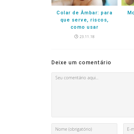
Colar de Âmbar: para
Mo
que serve, riscos,
como usar
23.11.18
Deixe um comentário
Comment
Digite
Enter
seu
your