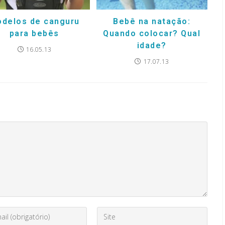
delos de canguru
Bebê na natação:
para bebês
Quando colocar? Qual
idade?
16.05.13
17.07.13
Digite
o