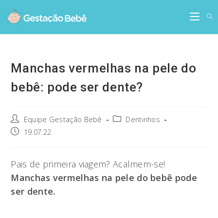
Skip
to
content
Manchas vermelhas na pele do
bebê: pode ser dente?
Post
Post
Equipe Gestação Bebê
Dentinhos
author:
category:
Post
19.07.22
published:
Pais de primeira viagem? Acalmem-se!
Manchas vermelhas na pele do bebê pode
ser dente.