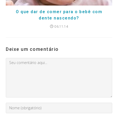
O que dar de comer para o bebê com
dente nascendo?
06.11.14
Deixe um comentário
Comment
Digite
seu
nome