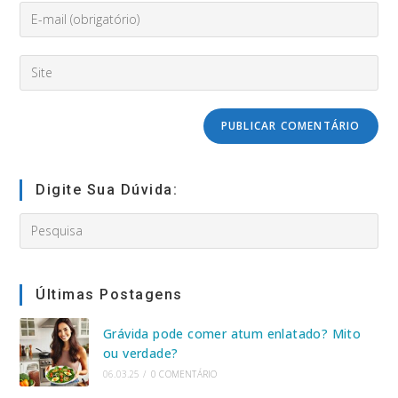
Enter
ou
your
nome
email
de
Digite
address
usuário
o
to
para
URL
comment
comentar
do
seu
site
(opcional)
Digite Sua Dúvida:
Search
this
website
Últimas Postagens
Grávida pode comer atum enlatado? Mito
ou verdade?
06.03.25
/
0 COMENTÁRIO