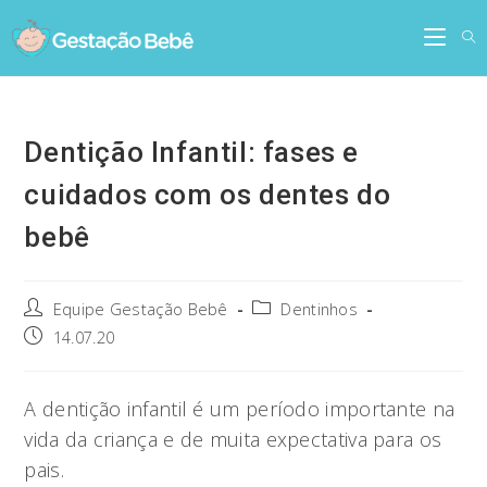
Skip
to
content
Dentição Infantil: fases e
cuidados com os dentes do
bebê
Post
Post
Equipe Gestação Bebê
Dentinhos
author:
category:
Post
14.07.20
published:
A dentição infantil é um período importante na
vida da criança e de muita expectativa para os
pais.