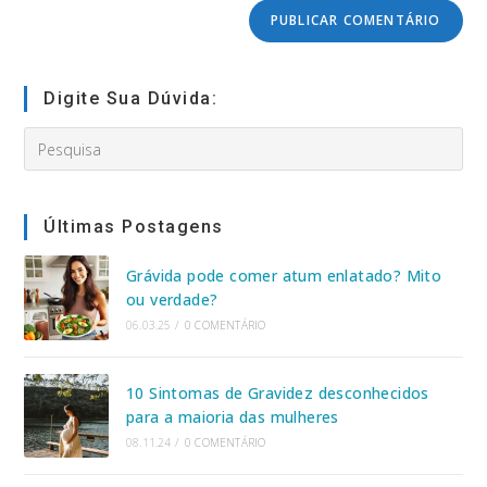
comentar
do
seu
site
(opcional)
Digite Sua Dúvida:
Search
this
website
Últimas Postagens
Grávida pode comer atum enlatado? Mito
ou verdade?
06.03.25
/
0 COMENTÁRIO
10 Sintomas de Gravidez desconhecidos
para a maioria das mulheres
08.11.24
/
0 COMENTÁRIO