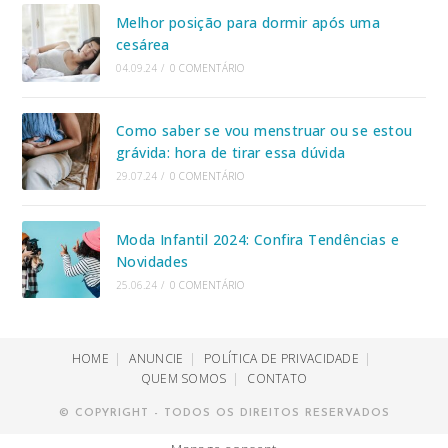
Melhor posição para dormir após uma
cesárea
04.09.24
/
0 COMENTÁRIO
Como saber se vou menstruar ou se estou
grávida: hora de tirar essa dúvida
29.07.24
/
0 COMENTÁRIO
Moda Infantil 2024: Confira Tendências e
Novidades
25.06.24
/
0 COMENTÁRIO
HOME
ANUNCIE
POLÍTICA DE PRIVACIDADE
QUEM SOMOS
CONTATO
© COPYRIGHT - TODOS OS DIREITOS RESERVADOS