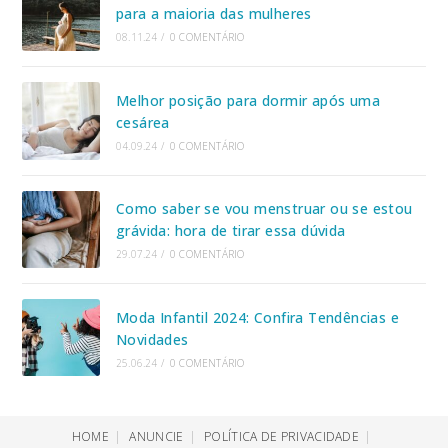
para a maioria das mulheres
08.11.24
/
0 COMENTÁRIO
Melhor posição para dormir após uma
cesárea
04.09.24
/
0 COMENTÁRIO
Como saber se vou menstruar ou se estou
grávida: hora de tirar essa dúvida
29.07.24
/
0 COMENTÁRIO
Moda Infantil 2024: Confira Tendências e
Novidades
25.06.24
/
0 COMENTÁRIO
HOME
ANUNCIE
POLÍTICA DE PRIVACIDADE