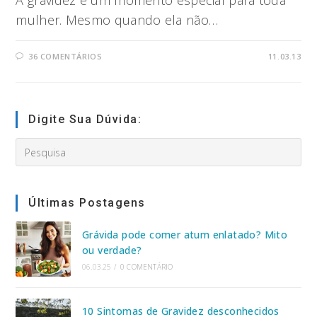
A gravidez é um momento especial para toda
mulher. Mesmo quando ela não…
36 COMENTÁRIOS
11.03.13
Digite Sua Dúvida:
Search
this
website
Últimas Postagens
Grávida pode comer atum enlatado? Mito
ou verdade?
06.03.25
/
0 COMENTÁRIO
10 Sintomas de Gravidez desconhecidos