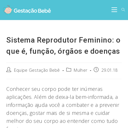
Skip
to
content
Sistema Reprodutor Feminino: o
que é, função, órgãos e doenças
Post
Post
Post
Equipe Gestação Bebê
Mulher
29.01.18
author:
category:
published:
Conhecer seu corpo pode ter inúmeras
aplicações. Além de deixa-la bem-informada, a
informação ajuda você a combater e a prevenir
doenças, gostar mais de si mesma e cuidar
melhor do seu corpo ao entender como tudo