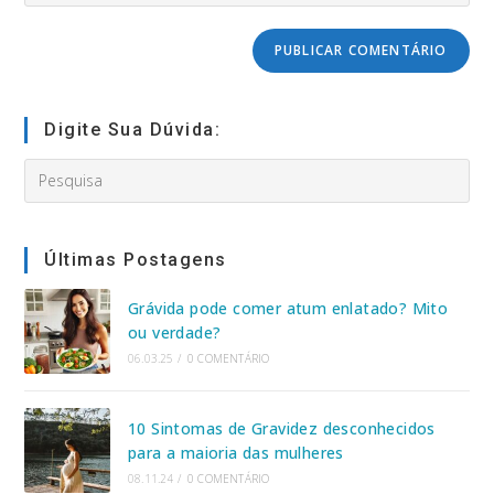
to
para
URL
comment
comentar
do
seu
site
(opcional)
Digite Sua Dúvida:
Search
this
website
Últimas Postagens
Grávida pode comer atum enlatado? Mito
ou verdade?
06.03.25
/
0 COMENTÁRIO
10 Sintomas de Gravidez desconhecidos
para a maioria das mulheres
08.11.24
/
0 COMENTÁRIO