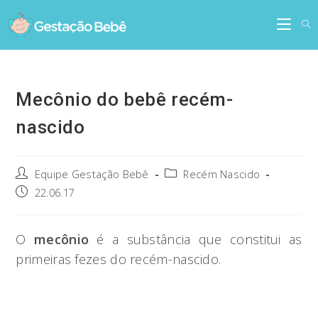
Skip
to
content
Mecônio do bebê recém-
nascido
Post
Post
Equipe Gestação Bebê
Recém Nascido
author:
category:
Post
22.06.17
published:
O
mecônio
é a substância que constitui as
primeiras fezes do recém-nascido.