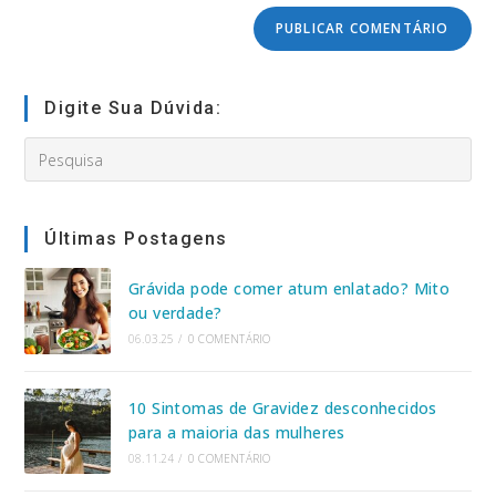
comment
comentar
do
seu
site
(opcional)
Digite Sua Dúvida:
Search
this
website
Últimas Postagens
Grávida pode comer atum enlatado? Mito
ou verdade?
06.03.25
/
0 COMENTÁRIO
10 Sintomas de Gravidez desconhecidos
para a maioria das mulheres
08.11.24
/
0 COMENTÁRIO