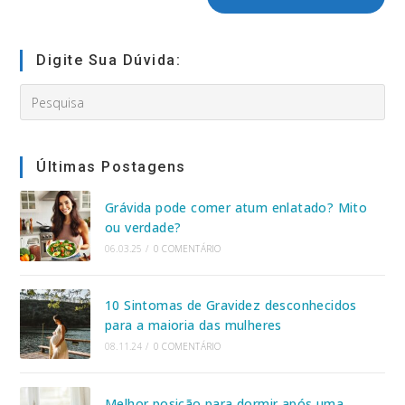
seu
site
(opcional)
Digite Sua Dúvida:
Search
this
website
Últimas Postagens
Grávida pode comer atum enlatado? Mito
ou verdade?
06.03.25
/
0 COMENTÁRIO
10 Sintomas de Gravidez desconhecidos
para a maioria das mulheres
08.11.24
/
0 COMENTÁRIO
Melhor posição para dormir após uma