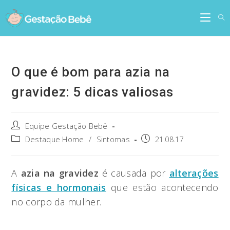
Skip
to
content
O que é bom para azia na
gravidez: 5 dicas valiosas
Post
Equipe Gestação Bebê
author:
Post
Post
Destaque Home
/
Sintomas
21.08.17
category:
published:
A
azia na gravidez
é causada por
alterações
físicas e hormonais
que estão acontecendo
no corpo da mulher.