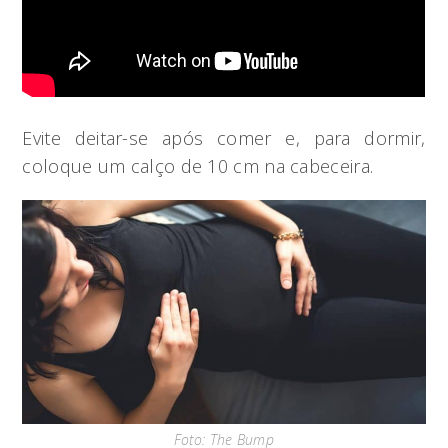
Evite deitar-se após comer e, para dormir,
coloque um calço de 10 cm na cabeceira.
Foto: The Bump