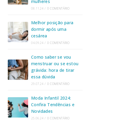
mulheres
08.11.24
/
0 COMENTÁRIO
Melhor posição para
dormir após uma
cesárea
04.09.24
/
0 COMENTÁRIO
Como saber se vou
menstruar ou se estou
grávida: hora de tirar
essa dúvida
29.07.24
/
0 COMENTÁRIO
Moda Infantil 2024:
Confira Tendências e
Novidades
25.06.24
/
0 COMENTÁRIO