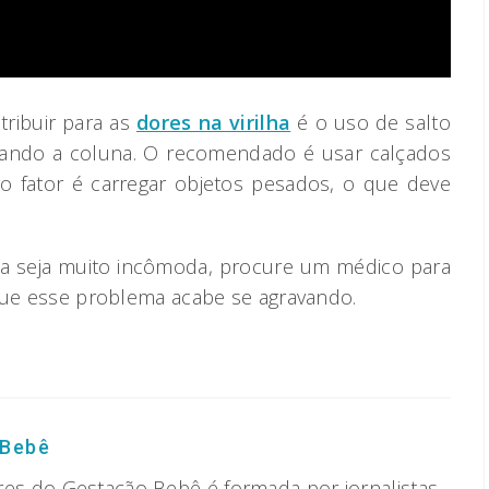
ribuir para as
dores na virilha
é o uso de salto
egando a coluna. O recomendado é usar calçados
ro fator é carregar objetos pesados, o que deve
lha seja muito incômoda, procure um médico para
 que esse problema acabe se agravando.
 Bebê
res do Gestação Bebê é formada por jornalistas