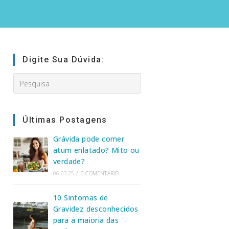
Digite Sua Dúvida:
Search
this
website
Últimas Postagens
Grávida pode comer
atum enlatado? Mito ou
verdade?
06.03.25
/
0 COMENTÁRIO
10 Sintomas de
Gravidez desconhecidos
para a maioria das