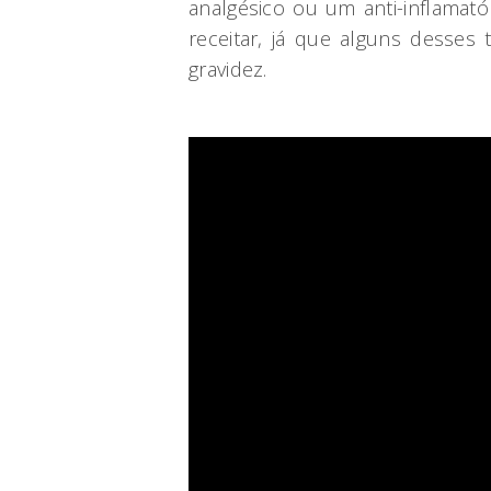
analgésico ou um anti-inflamat
receitar, já que alguns desses
gravidez.