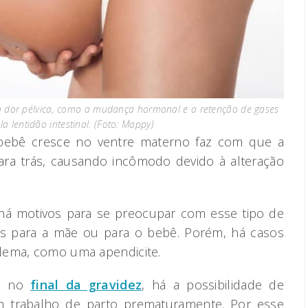
 dor pélvica, como a mudança hormonal e a retenção de gases
a lentidão intestinal. (Foto: Mappy)
ebê cresce no ventre materno faz com que a
ra trás, causando incômodo devido à alteração
há motivos para se preocupar com esse tipo de
os para a mãe ou para o bebê. Porém, há casos
lema, como uma apendicite.
ra no
final da gravidez
, há a possibilidade de
em trabalho de parto prematuramente. Por esse