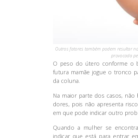
Outros fatores também podem resultar na
provocada pel
O peso do útero conforme o b
futura mamãe jogue o tronco pa
da coluna.
Na maior parte dos casos, não 
dores, pois não apresenta risc
em que pode indicar outro prob
Quando a mulher se encont
indicar que está para entrar 