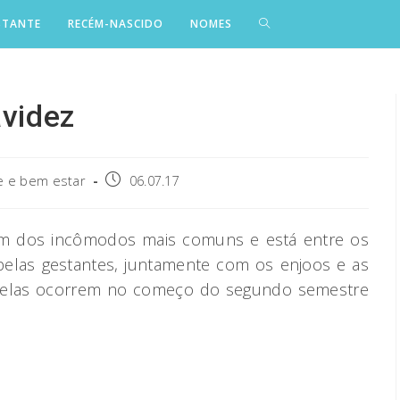
STANTE
RECÉM-NASCIDO
NOMES
avidez
Post
 e bem estar
06.07.17
published:
 dos incômodos mais comuns e está entre os
 pelas gestantes, juntamente com os enjoos e as
, elas ocorrem no começo do segundo semestre