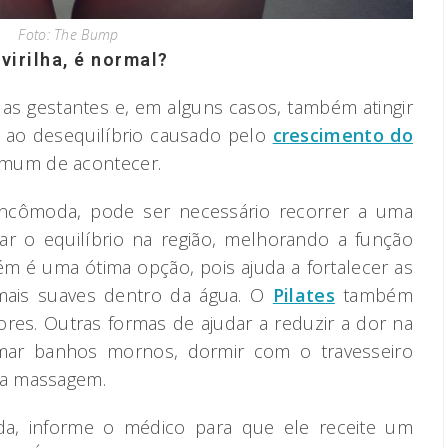
Foto: The Bump
virilha, é normal?
 as gestantes e, em alguns casos, também atingir
o ao desequilíbrio causado pelo
crescimento do
omum de acontecer.
incômoda, pode ser necessário recorrer a uma
rar o equilíbrio na região, melhorando a função
ém é uma ótima opção, pois ajuda a fortalecer as
mais suaves dentro da água. O
Pilates
também
ores. Outras formas de ajudar a reduzir a dor na
tomar banhos mornos, dormir com o travesseiro
oa massagem.
da, informe o médico para que ele receite um