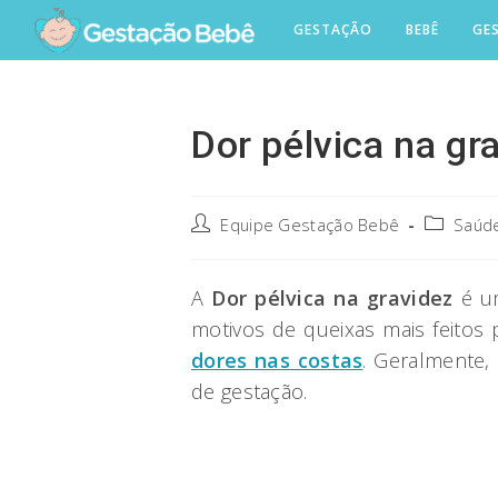
Skip
GESTAÇÃO
BEBÊ
GE
to
content
Dor pélvica na gr
Post
Post
Equipe Gestação Bebê
Saúde
author:
category:
A
Dor pélvica na gravidez
é um
motivos de queixas mais feitos
dores nas costas
. Geralmente
de gestação.