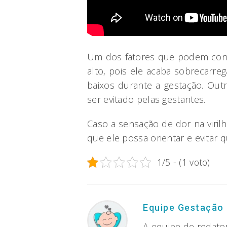
Um dos fatores que podem cont
alto, pois ele acaba sobrecarr
baixos durante a gestação. Out
ser evitado pelas gestantes.
Caso a sensação de dor na viri
que ele possa orientar e evitar
1/5 - (1 voto)
Equipe Gestação
A equipe de redato