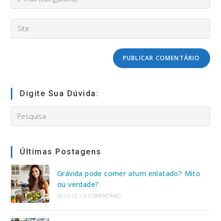
your
nome
email
de
Digite
address
usuário
o
to
para
URL
comment
comentar
do
seu
site
(opcional)
Digite Sua Dúvida:
Search
this
website
Últimas Postagens
Grávida pode comer atum enlatado? Mito
ou verdade?
06.03.25
/
0 COMENTÁRIO