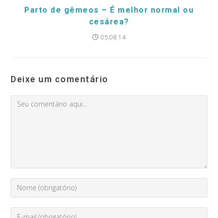
Parto de gêmeos – É melhor normal ou
cesárea?
05.08.14
Deixe um comentário
Comment
Digite
seu
nome
Enter
ou