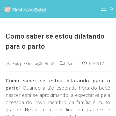
Skip
to
content
Como saber se estou dilatando
para o parto
Post
Post
Post
Equipe Gestação Bebê
Parto
09.06.17
author:
category:
published:
Como saber se estou dilatando para o
parto
? Quando a tão esperada hora do bebê
nascer está se aproximando, a expectativa pela
chegada do novo membro da família é muito
grande. Nesse momento final da gravidez, é