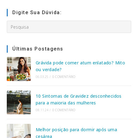
site
(opcional)
Digite Sua Dúvida:
Search
this
website
Últimas Postagens
Grávida pode comer atum enlatado? Mito
ou verdade?
06.03.25
/
0 COMENTÁRIO
10 Sintomas de Gravidez desconhecidos
para a maioria das mulheres
08.11.24
/
0 COMENTÁRIO
Melhor posição para dormir após uma
cesárea