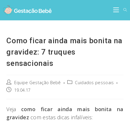
Skip
to
content
Como ficar ainda mais bonita na
gravidez: 7 truques
sensacionais
Post
Post
Equipe Gestação Bebê
Cuidados pessoais
author:
category:
Post
19.04.17
published:
Veja
como ficar ainda mais bonita na
gravidez
com estas dicas infalíveis: