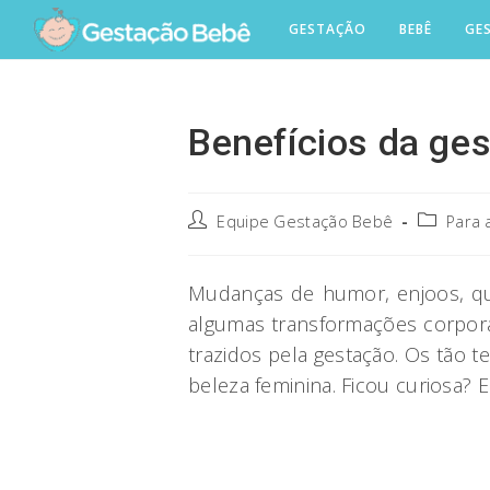
Skip
GESTAÇÃO
BEBÊ
GE
to
content
Benefícios da ges
Post
Post
Equipe Gestação Bebê
Para 
author:
category:
Mudanças de humor, enjoos, qui
algumas transformações corporai
trazidos pela gestação. Os tão 
beleza feminina. Ficou curiosa? E