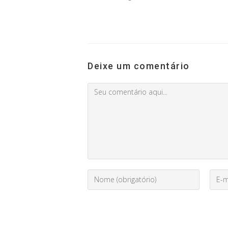
Deixe um comentário
Comment
Digite
Enter
seu
your
nome
email
ou
addr
nome
to