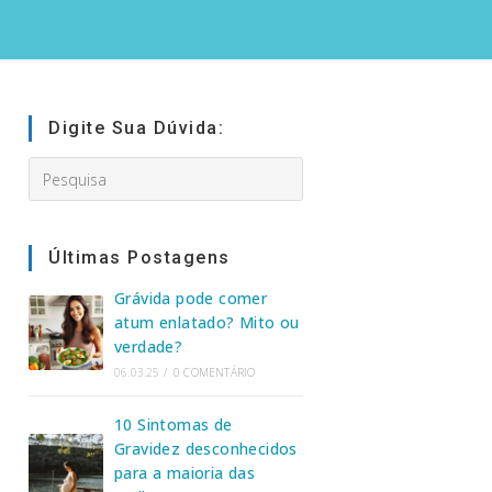
Digite Sua Dúvida:
Search
this
website
Últimas Postagens
Grávida pode comer
atum enlatado? Mito ou
verdade?
06.03.25
/
0 COMENTÁRIO
10 Sintomas de
Gravidez desconhecidos
para a maioria das