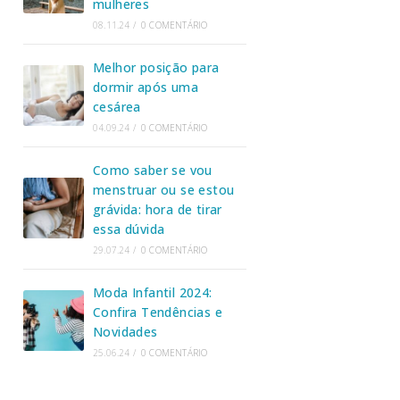
mulheres
08.11.24
/
0 COMENTÁRIO
Melhor posição para
dormir após uma
cesárea
04.09.24
/
0 COMENTÁRIO
Como saber se vou
menstruar ou se estou
grávida: hora de tirar
essa dúvida
29.07.24
/
0 COMENTÁRIO
Moda Infantil 2024:
Confira Tendências e
Novidades
25.06.24
/
0 COMENTÁRIO