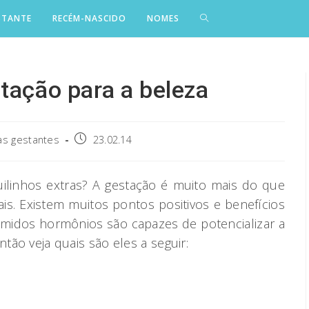
STANTE
RECÉM-NASCIDO
NOMES
tação para a beleza
Post
as gestantes
23.02.14
published:
linhos extras? A gestação é muito mais do que
s. Existem muitos pontos positivos e benefícios
temidos hormônios são capazes de potencializar a
ntão veja quais são eles a seguir: