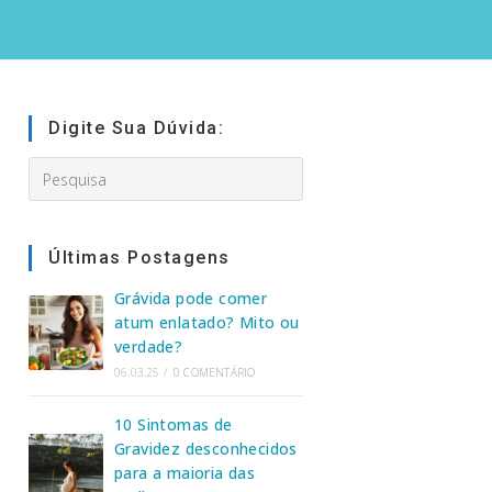
Digite Sua Dúvida:
Search
this
website
Últimas Postagens
Grávida pode comer
atum enlatado? Mito ou
verdade?
06.03.25
/
0 COMENTÁRIO
10 Sintomas de
Gravidez desconhecidos
para a maioria das