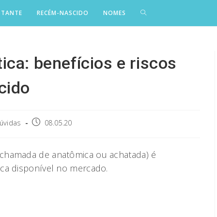
STANTE
RECÉM-NASCIDO
NOMES
ca: benefícios e riscos
cido
Post
dúvidas
08.05.20
published:
 chamada de anatômica ou achatada) é
ica disponível no mercado.