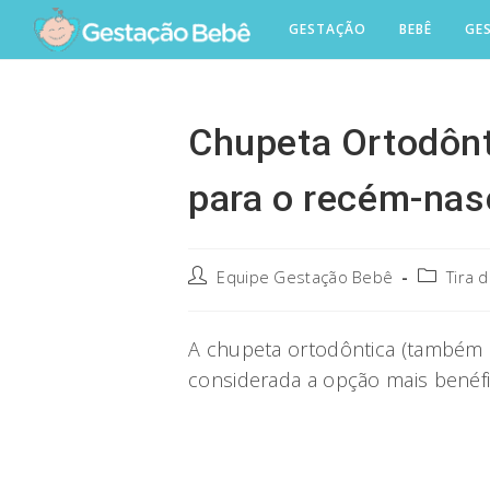
Skip
GESTAÇÃO
BEBÊ
GE
to
content
Chupeta Ortodônti
para o recém-nas
Post
Post
Equipe Gestação Bebê
Tira 
author:
category:
A chupeta ortodôntica (também
considerada a opção mais benéf