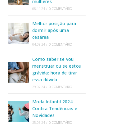
mulheres
08.11.24
/
0 COMENTÁRIO
Melhor posição para
dormir após uma
cesárea
04.09.24
/
0 COMENTÁRIO
Como saber se vou
menstruar ou se estou
grávida: hora de tirar
essa dúvida
29.07.24
/
0 COMENTÁRIO
Moda Infantil 2024:
Confira Tendências e
Novidades
25.06.24
/
0 COMENTÁRIO