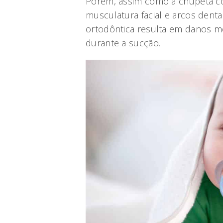
Porém, assim como a chupeta co
musculatura facial e arcos denta
ortodôntica resulta em danos me
durante a sucção.