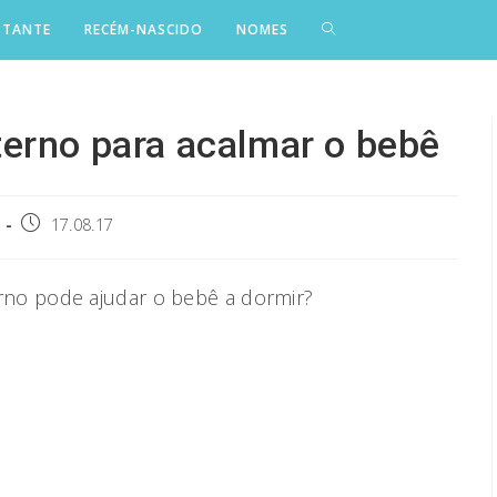
STANTE
RECÉM-NASCIDO
NOMES
erno para acalmar o bebê
Post
17.08.17
published:
no pode ajudar o bebê a dormir?