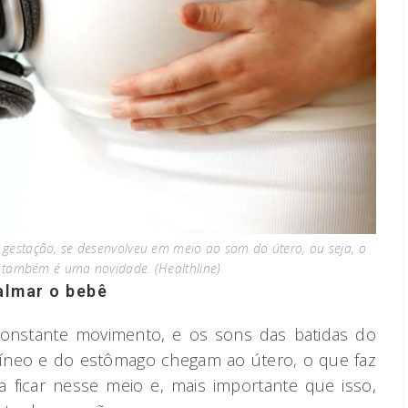
 gestação, se desenvolveu em meio ao som do útero, ou seja, o
e também é uma novidade. (Healthline)
almar o bebê
onstante movimento, e os sons das batidas do
íneo e do estômago chegam ao útero, o que faz
ficar nesse meio e, mais importante que isso,