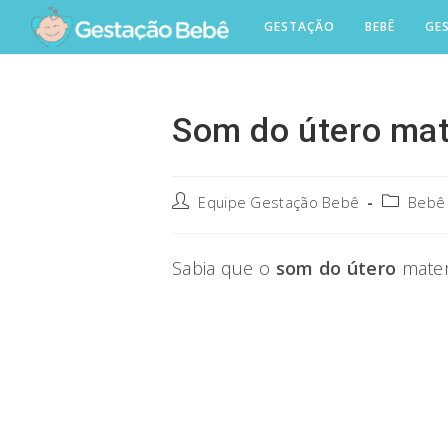
Skip
GESTAÇÃO
BEBÊ
GE
to
content
Som do útero mat
Post
Post
Equipe Gestação Bebê
Bebê
author:
category:
Sabia que o
som do útero
mater