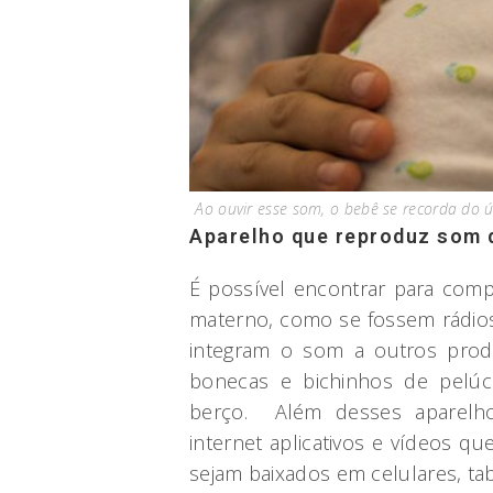
Ao ouvir esse som, o bebê se recorda do 
Aparelho que reproduz som 
É possível encontrar para co
materno, como se fossem rádios
integram o som a outros prod
bonecas e bichinhos de pelúc
berço. Além desses aparelhos
internet aplicativos e vídeos q
sejam baixados em celulares, ta