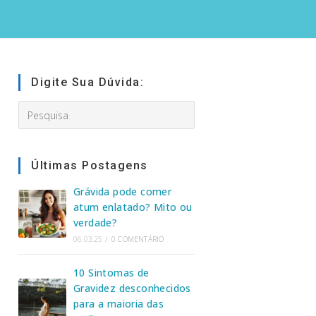
Digite Sua Dúvida:
Search
this
website
Últimas Postagens
Grávida pode comer
atum enlatado? Mito ou
verdade?
06.03.25
/
0 COMENTÁRIO
10 Sintomas de
Gravidez desconhecidos
para a maioria das