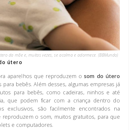
útero da mãe e, muitas vezes, se acalma e adormece. (BBMundo)
do útero
mpra aparelhos que reproduzem o
som do útero
 para bebês. Além desses, algumas empresas já
utos para bebês, como cadeiras, ninhos e até
ia, que podem ficar com a criança dentro do
 exclusivos, são facilmente encontrados na
ue reproduzem o som, muitos gratuitos, para que
blets e computadores.