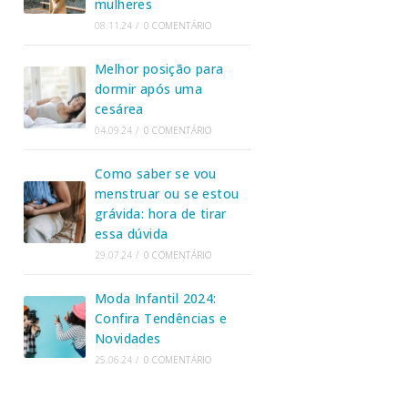
mulheres
08.11.24
/
0 COMENTÁRIO
Melhor posição para
dormir após uma
cesárea
04.09.24
/
0 COMENTÁRIO
Como saber se vou
menstruar ou se estou
grávida: hora de tirar
essa dúvida
29.07.24
/
0 COMENTÁRIO
Moda Infantil 2024:
Confira Tendências e
Novidades
25.06.24
/
0 COMENTÁRIO