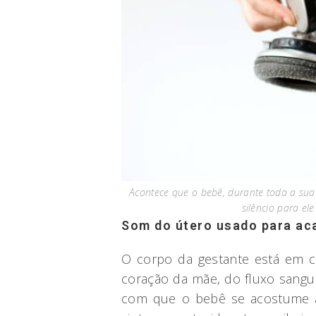
Acontece que o bebê, durante toda a sua
silêncio para el
Som do útero usado para ac
O corpo da gestante está em c
coração da mãe, do fluxo sangu
com que o bebê se acostume a 