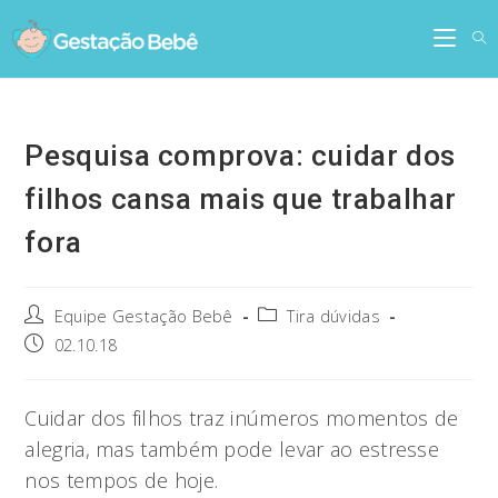
Skip
to
content
Pesquisa comprova: cuidar dos
filhos cansa mais que trabalhar
fora
Post
Post
Equipe Gestação Bebê
Tira dúvidas
author:
category:
Post
02.10.18
published:
Cuidar dos filhos traz inúmeros momentos de
alegria, mas também pode levar ao estresse
nos tempos de hoje.