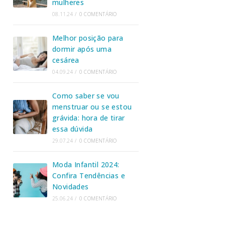
mulheres
08.11.24
/
0 COMENTÁRIO
Melhor posição para
dormir após uma
cesárea
04.09.24
/
0 COMENTÁRIO
Como saber se vou
menstruar ou se estou
grávida: hora de tirar
essa dúvida
29.07.24
/
0 COMENTÁRIO
Moda Infantil 2024:
Confira Tendências e
Novidades
25.06.24
/
0 COMENTÁRIO