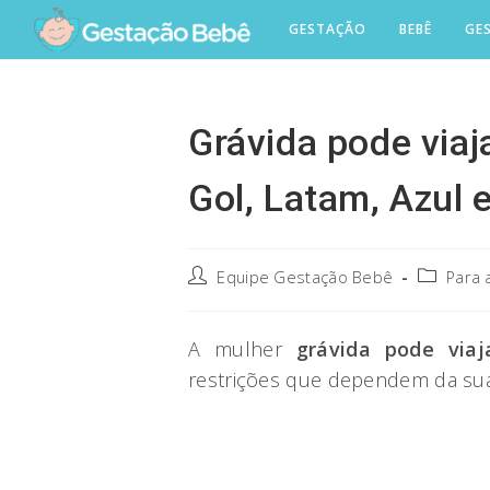
Skip
GESTAÇÃO
BEBÊ
GE
to
content
Grávida pode viaj
Gol, Latam, Azul 
Post
Post
Equipe Gestação Bebê
Para 
author:
category:
A mulher
grávida pode viaj
restrições que dependem da sua 