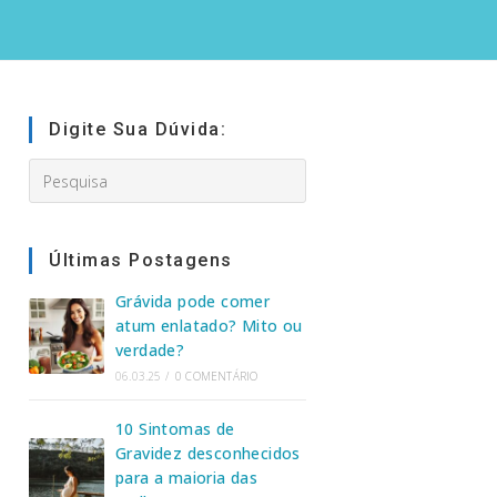
Digite Sua Dúvida:
Search
this
website
Últimas Postagens
Grávida pode comer
atum enlatado? Mito ou
verdade?
06.03.25
/
0 COMENTÁRIO
10 Sintomas de
Gravidez desconhecidos
para a maioria das