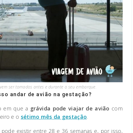
vem ser tomados antes e durante o seu embarque.
so andar de avião na gestação?
do em que a
grávida pode viajar de avião
com
ceiro e o
sétimo mês da gestação
.
pode existir entre 28 e 36 semanas e, por isso,