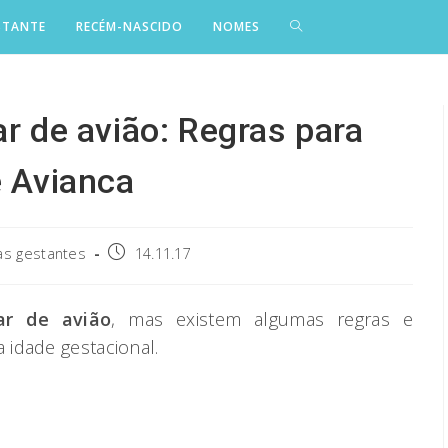
STANTE
RECÉM-NASCIDO
NOMES
ar de avião: Regras para
e Avianca
Post
as gestantes
14.11.17
published:
ar de avião
, mas existem algumas regras e
idade gestacional.