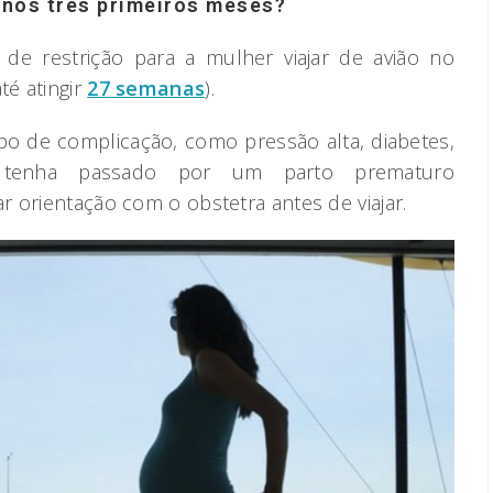
o nos três primeiros meses?
de restrição para a mulher viajar de avião no
té atingir
27 semanas
).
po de complicação, como pressão alta, diabetes,
á tenha passado por um parto prematuro
 orientação com o obstetra antes de viajar.