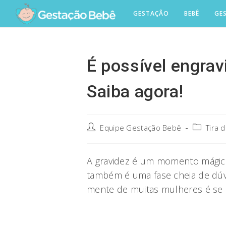
Skip
GESTAÇÃO
BEBÊ
GE
to
content
É possível engrav
Saiba agora!
Post
Post
Equipe Gestação Bebê
Tira 
author:
category:
A gravidez é um momento mágic
também é uma fase cheia de dúv
mente de muitas mulheres é se é