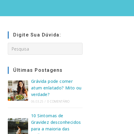
Digite Sua Dúvida:
Search
this
website
Últimas Postagens
Grávida pode comer
atum enlatado? Mito ou
verdade?
06.03.25
/
0 COMENTÁRIO
10 Sintomas de
Gravidez desconhecidos
para a maioria das