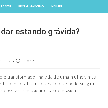
STANTE
RECÉM-NASCIDO
NOMES
idar estando grávida?
Post
dúvidas
25.07.23
published:
o e transformador na vida de uma mulher, mas
idas e mitos. E uma questão que pode surgir na
 possível engravidar estando grávida.