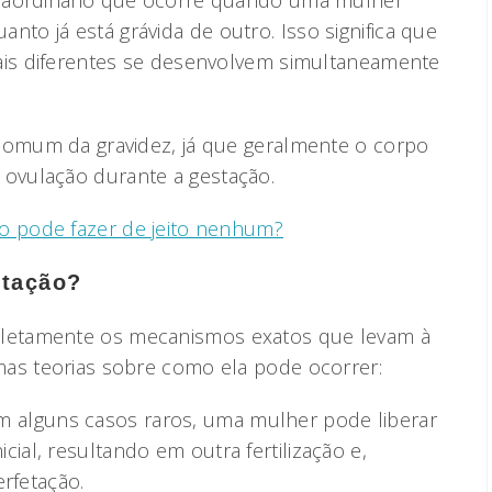
raordinário que ocorre quando uma mulher
o já está grávida de outro. Isso significa que
nais diferentes se desenvolvem simultaneamente
comum da gravidez, já que geralmente o corpo
ovulação durante a gestação.
o pode fazer de jeito nenhum?
etação?
letamente os mecanismos exatos que levam à
mas teorias sobre como ela pode ocorrer:
Em alguns casos raros, uma mulher pode liberar
ial, resultando em outra fertilização e,
rfetação.