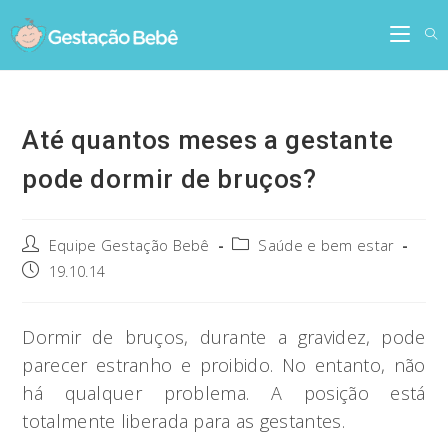
Skip
to
content
Até quantos meses a gestante
pode dormir de bruços?
Post
Post
Equipe Gestação Bebê
Saúde e bem estar
author:
category:
Post
19.10.14
published:
Dormir de bruços, durante a gravidez, pode
parecer estranho e proibido. No entanto, não
há qualquer problema. A posição está
totalmente liberada para as gestantes.