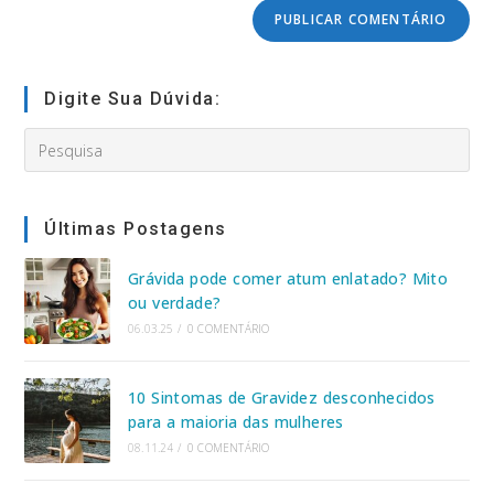
comentar
do
seu
site
(opcional)
Digite Sua Dúvida:
Search
this
website
Últimas Postagens
Grávida pode comer atum enlatado? Mito
ou verdade?
06.03.25
/
0 COMENTÁRIO
10 Sintomas de Gravidez desconhecidos
para a maioria das mulheres
08.11.24
/
0 COMENTÁRIO