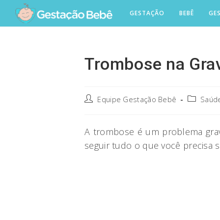
Skip
GESTAÇÃO
BEBÊ
GE
to
content
Trombose na Grav
Post
Post
Equipe Gestação Bebê
Saúde
author:
category:
A trombose é um problema grave
seguir tudo o que você precisa s