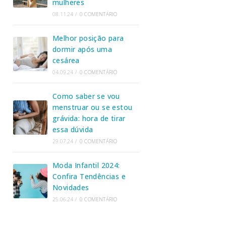
mulheres
08.11.24
/
0 COMENTÁRIO
Melhor posição para
dormir após uma
cesárea
04.09.24
/
0 COMENTÁRIO
Como saber se vou
menstruar ou se estou
grávida: hora de tirar
essa dúvida
29.07.24
/
0 COMENTÁRIO
Moda Infantil 2024:
Confira Tendências e
Novidades
25.06.24
/
0 COMENTÁRIO