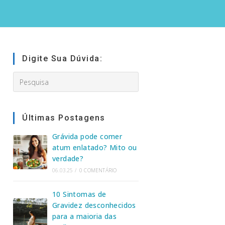
Digite Sua Dúvida:
Search
this
website
Últimas Postagens
Grávida pode comer
atum enlatado? Mito ou
verdade?
06.03.25
/
0 COMENTÁRIO
10 Sintomas de
Gravidez desconhecidos
para a maioria das