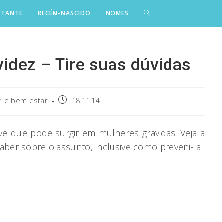
STANTE
RECÉM-NASCIDO
NOMES
idez – Tire suas dúvidas
Post
 e bem estar
18.11.14
published:
 que pode surgir em mulheres gravidas. Veja a
aber sobre o assunto, inclusive como preveni-la: