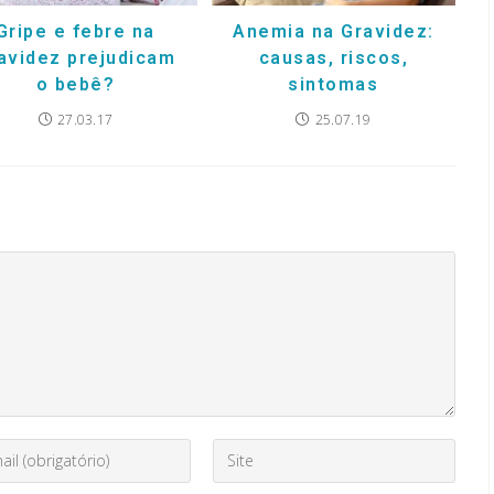
Gripe e febre na
Anemia na Gravidez:
avidez prejudicam
causas, riscos,
o bebê?
sintomas
27.03.17
25.07.19
Digite
o