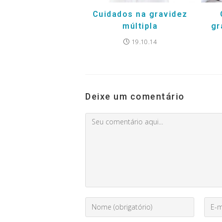
Cuidados na gravidez
múltipla
gr
19.10.14
Deixe um comentário
Comment
Digite
Enter
seu
your