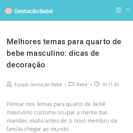
Skip
to
content
Melhores temas para quarto de
bebe masculino: dicas de
decoração
Post
Post
Post
Equipe Gestação Bebê
Bebê
30.11.20
author:
category:
published:
Pensar nos temas para quarto de bebê
masculino costuma ocupar a mente das
mamães muito antes de o novo membro da
família chegar ao mundo.