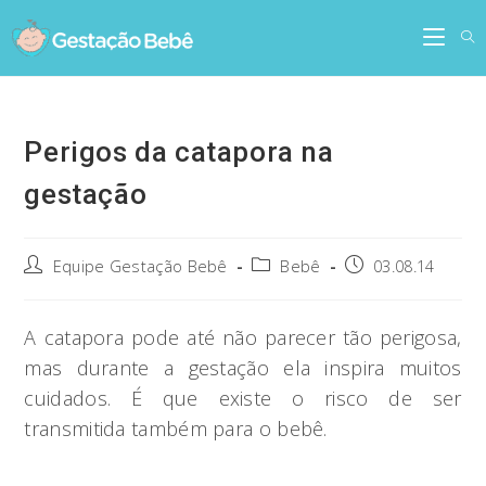
Skip
to
content
Perigos da catapora na
gestação
Post
Post
Post
Equipe Gestação Bebê
Bebê
03.08.14
author:
category:
published:
A catapora pode até não parecer tão perigosa,
mas durante a gestação ela inspira muitos
cuidados. É que existe o risco de ser
transmitida também para o bebê.