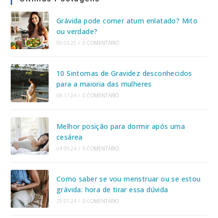
Grávida pode comer atum enlatado? Mito
ou verdade?
06.03.25
/
0 COMENTÁRIO
10 Sintomas de Gravidez desconhecidos
para a maioria das mulheres
08.11.24
/
0 COMENTÁRIO
Melhor posição para dormir após uma
cesárea
04.09.24
/
0 COMENTÁRIO
Como saber se vou menstruar ou se estou
grávida: hora de tirar essa dúvida
29.07.24
/
0 COMENTÁRIO