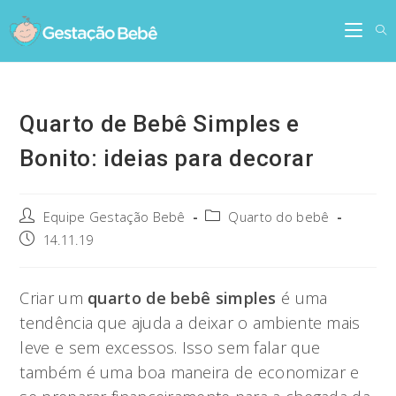
Skip
to
content
Quarto de Bebê Simples e
Bonito: ideias para decorar
Post
Post
Equipe Gestação Bebê
Quarto do bebê
author:
category:
Post
14.11.19
published:
Criar um
quarto de bebê simples
é uma
tendência que ajuda a deixar o ambiente mais
leve e sem excessos. Isso sem falar que
também é uma boa maneira de economizar e