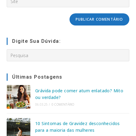
usuário
o
to
para
URL
comment
comentar
do
seu
site
(opcional)
Digite Sua Dúvida:
Search
this
website
Últimas Postagens
Grávida pode comer atum enlatado? Mito
ou verdade?
06.03.25
/
0 COMENTÁRIO
10 Sintomas de Gravidez desconhecidos
para a maioria das mulheres