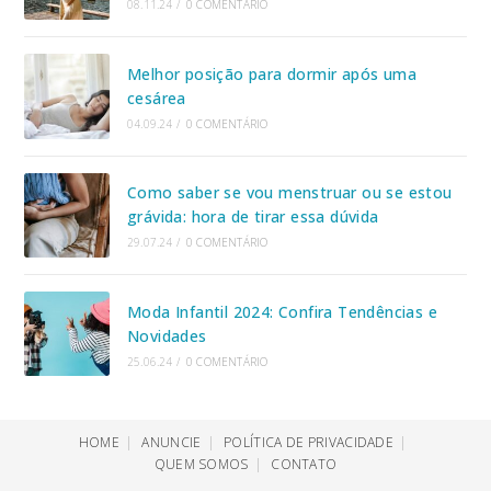
08.11.24
/
0 COMENTÁRIO
Melhor posição para dormir após uma
cesárea
04.09.24
/
0 COMENTÁRIO
Como saber se vou menstruar ou se estou
grávida: hora de tirar essa dúvida
29.07.24
/
0 COMENTÁRIO
Moda Infantil 2024: Confira Tendências e
Novidades
25.06.24
/
0 COMENTÁRIO
HOME
ANUNCIE
POLÍTICA DE PRIVACIDADE
QUEM SOMOS
CONTATO