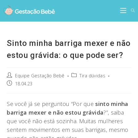
Skip
to
content
Sinto minha barriga mexer e não
estou grávida: o que pode ser?
Post
Post
Equipe Gestação Bebê
Tira dúvidas
author:
category:
Post
18.04.23
published:
Se você já se perguntou “Por que
sinto minha
barriga mexer e não estou grávida
?”, saiba
que você não está sozinha. Muitas mulheres
sentem movimentos em suas barrigas, mesmo