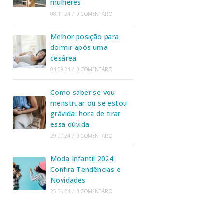
mulheres
08.11.24
/
0 COMENTÁRIO
Melhor posição para
dormir após uma
cesárea
04.09.24
/
0 COMENTÁRIO
Como saber se vou
menstruar ou se estou
grávida: hora de tirar
essa dúvida
29.07.24
/
0 COMENTÁRIO
Moda Infantil 2024:
Confira Tendências e
Novidades
25.06.24
/
0 COMENTÁRIO