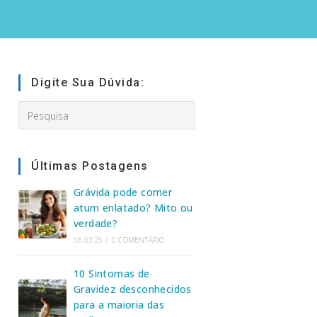
Digite Sua Dúvida:
Search
this
website
Últimas Postagens
Grávida pode comer
atum enlatado? Mito ou
verdade?
06.03.25
/
0 COMENTÁRIO
10 Sintomas de
Gravidez desconhecidos
para a maioria das