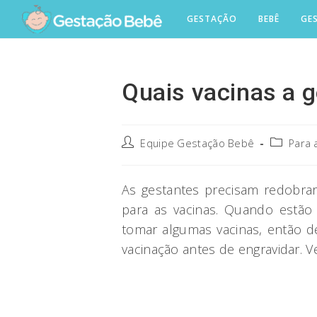
Skip
GESTAÇÃO
BEBÊ
GE
to
content
Quais vacinas a 
Post
Post
Equipe Gestação Bebê
Para 
author:
category:
As gestantes precisam redobra
para as vacinas. Quando estã
tomar algumas vacinas, então de
vacinação antes de engravidar. Ve