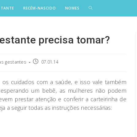
STANTE
RECÉM-NASCIDO
NOMES
gestante precisa tomar?
Post
as gestantes
07.01.14
published:
r os cuidados com a saúde, e isso vale também
o esperando um bebê, as mulheres não podem
vem prestar atenção e conferir a carteirinha de
ja a seguir todas as instruções necessárias: