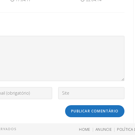
Digite
o
URL
ess
do
seu
ent
site
(opcional)
HOME
ANUNCIE
POLÍTICA
ERVADOS