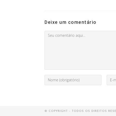
Deixe um comentário
Comment
Digite
Enter
seu
your
nome
email
ou
addr
nome
to
de
comm
usuário
© COPYRIGHT - TODOS OS DIREITOS RES