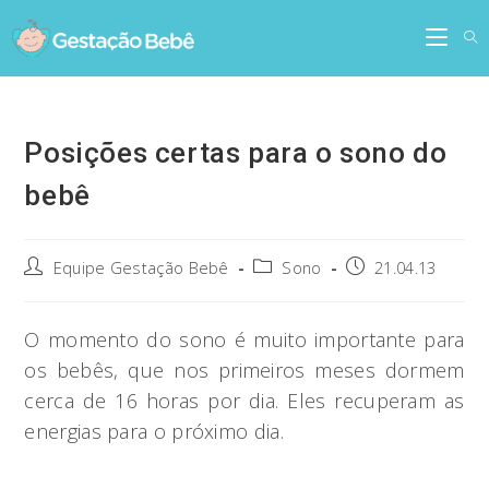
Skip
to
content
Posições certas para o sono do
bebê
Post
Post
Post
Equipe Gestação Bebê
Sono
21.04.13
author:
category:
published:
O momento do sono é muito importante para
os bebês, que nos primeiros meses dormem
cerca de 16 horas por dia. Eles recuperam as
energias para o próximo dia.