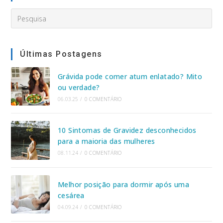
Search
this
website
Últimas Postagens
Grávida pode comer atum enlatado? Mito
ou verdade?
06.03.25
/
0 COMENTÁRIO
10 Sintomas de Gravidez desconhecidos
para a maioria das mulheres
08.11.24
/
0 COMENTÁRIO
Melhor posição para dormir após uma
cesárea
04.09.24
/
0 COMENTÁRIO