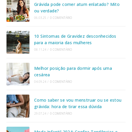
Grávida pode comer atum enlatado? Mito
ou verdade?
06.03.25
/
0 COMENTÁRIO
10 Sintomas de Gravidez desconhecidos
para a maioria das mulheres
08.11.24
/
0 COMENTÁRIO
Melhor posição para dormir após uma
cesárea
04.09.24
/
0 COMENTÁRIO
Como saber se vou menstruar ou se estou
grávida: hora de tirar essa dúvida
29.07.24
/
0 COMENTÁRIO
Moda Infantil 2024: Confira Tendências e