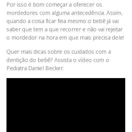
Por isso é bom começar a oferecer os
mordedores com alguma antecedência. Assim,
quando a coisa ficar feia mesmo o bebê já vai
saber que tem a que recorrer e não vai rejeitar
o mordedor na hora em que mais precisa dele!
Quer mais dicas sobre os cuidados com a
dentição do bebê? Assista o vídeo com o
Pediatra Daniel Becker: