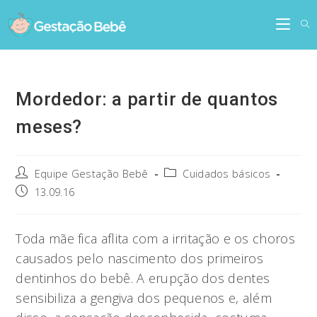
Skip
to
content
Mordedor: a partir de quantos
meses?
Post
Post
Equipe Gestação Bebê
Cuidados básicos
author:
category:
Post
13.09.16
published:
Toda mãe fica aflita com a irritação e os choros
causados pelo nascimento dos primeiros
dentinhos do bebê. A erupção dos dentes
sensibiliza a gengiva dos pequenos e, além