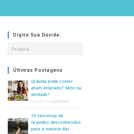
Digite Sua Dúvida:
Search
this
website
Últimas Postagens
Grávida pode comer
atum enlatado? Mito ou
verdade?
06.03.25
/
0 COMENTÁRIO
10 Sintomas de
Gravidez desconhecidos
para a maioria das