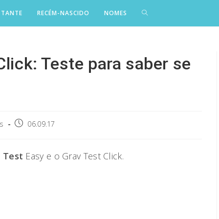
STANTE
RECÉM-NASCIDO
NOMES
Click: Teste para saber se
Post
s
06.09.17
published:
v Test
Easy e o Grav Test Click.