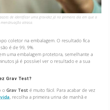
apazes de identificar uma gravidez já no primeiro dia em que a
menstruação atrasa.
opo coletor na embalagem. O resultado fica
são é de 99, 9%.
to em uma embalagem protetora, semelhante a
utos já é possível ver o resultado e a sua
ez Grav Test?
o o
Grav Test
é muito fácil. Para acabar de vez
ávida
, recolha a primeira urina de manhã e