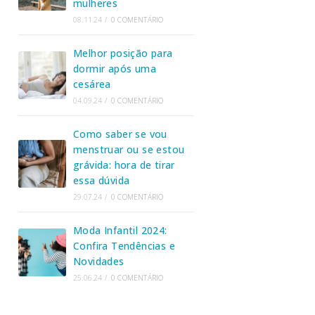
mulheres
08.11.24
/
0 COMENTÁRIO
Melhor posição para
dormir após uma
cesárea
04.09.24
/
0 COMENTÁRIO
Como saber se vou
menstruar ou se estou
grávida: hora de tirar
essa dúvida
29.07.24
/
0 COMENTÁRIO
Moda Infantil 2024:
Confira Tendências e
Novidades
25.06.24
/
0 COMENTÁRIO