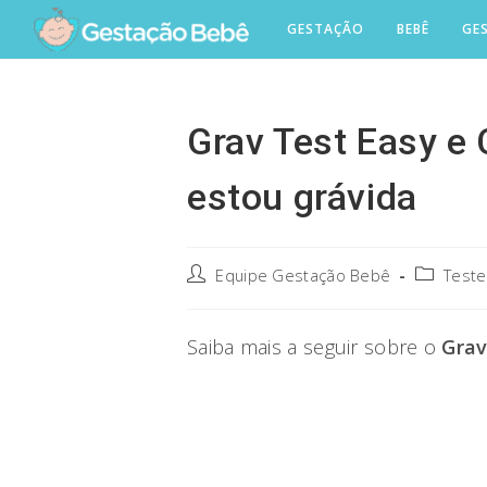
Skip
GESTAÇÃO
BEBÊ
GE
to
content
Grav Test Easy e 
estou grávida
Post
Post
Equipe Gestação Bebê
Teste
author:
category:
Saiba mais a seguir sobre o
Gra