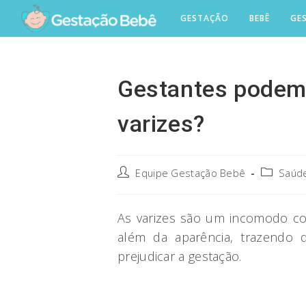
Skip
GESTAÇÃO
BEBÊ
GE
to
content
Gestantes podem 
varizes?
Post
Post
Equipe Gestação Bebê
Saúde
author:
category:
As varizes são um incomodo co
além da aparência, trazendo 
prejudicar a gestação.