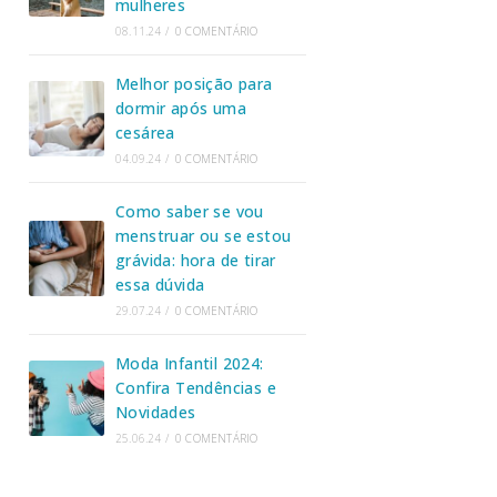
mulheres
08.11.24
/
0 COMENTÁRIO
Melhor posição para
dormir após uma
cesárea
04.09.24
/
0 COMENTÁRIO
Como saber se vou
menstruar ou se estou
grávida: hora de tirar
essa dúvida
29.07.24
/
0 COMENTÁRIO
Moda Infantil 2024:
Confira Tendências e
Novidades
25.06.24
/
0 COMENTÁRIO