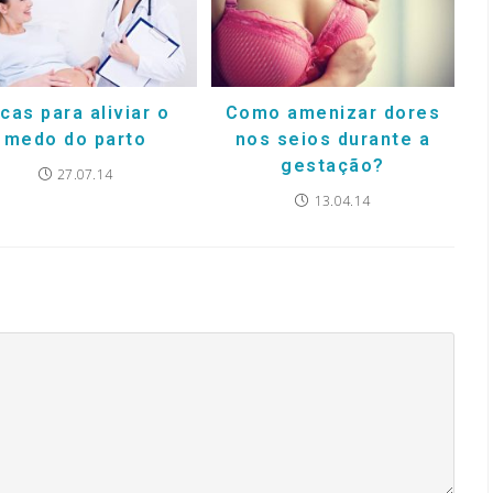
cas para aliviar o
Como amenizar dores
medo do parto
nos seios durante a
gestação?
27.07.14
13.04.14