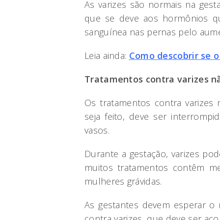
As varizes são normais na ges
que se deve aos hormônios q
sanguínea nas pernas pelo aume
Leia ainda:
Como descobrir se o
Tratamentos contra varizes n
Os tratamentos contra varizes 
seja feito, deve ser interromp
vasos.
Durante a gestação, varizes po
muitos tratamentos contêm me
mulheres grávidas.
As gestantes devem esperar o 
contra varizes, que deve ser a