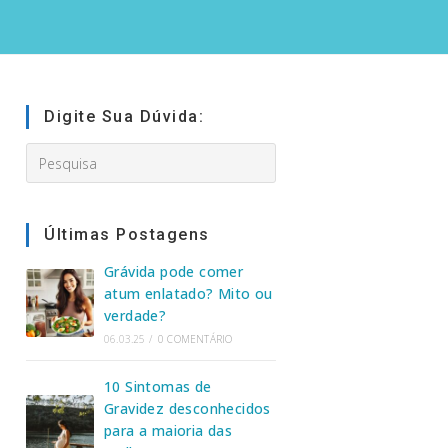
Digite Sua Dúvida:
Search
this
website
Últimas Postagens
Grávida pode comer
atum enlatado? Mito ou
verdade?
06.03.25
/
0 COMENTÁRIO
10 Sintomas de
Gravidez desconhecidos
para a maioria das