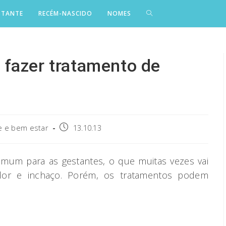
STANTE
RECÉM-NASCIDO
NOMES
fazer tratamento de
Post
 e bem estar
13.10.13
published:
mum para as gestantes, o que muitas vezes vai
dor e inchaço. Porém, os tratamentos podem