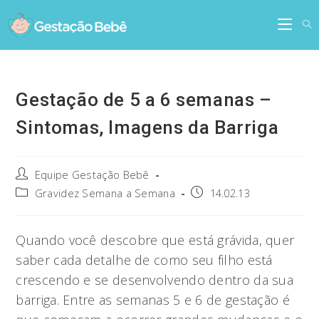
Skip
to
content
Gestação de 5 a 6 semanas –
Sintomas, Imagens da Barriga
Post
Equipe Gestação Bebê
author:
Post
Post
Gravidez Semana a Semana
14.02.13
category:
published:
Quando você descobre que está grávida, quer
saber cada detalhe de como seu filho está
crescendo e se desenvolvendo dentro da sua
barriga. Entre as semanas 5 e 6 de gestação é