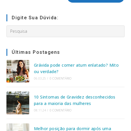
seu
site
(opcional)
Digite Sua Dúvida:
Search
this
website
Últimas Postagens
Grávida pode comer atum enlatado? Mito
ou verdade?
06.03.25
/
0 COMENTÁRIO
10 Sintomas de Gravidez desconhecidos
para a maioria das mulheres
08.11.24
/
0 COMENTÁRIO
Melhor posição para dormir após uma