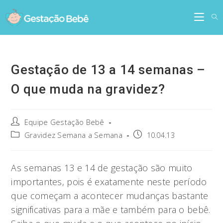
Skip
to
content
Gestação de 13 a 14 semanas –
O que muda na gravidez?
Post
Equipe Gestação Bebê
author:
Post
Post
Gravidez Semana a Semana
10.04.13
category:
published:
As semanas 13 e 14 de gestação são muito
importantes, pois é exatamente neste período
que começam a acontecer mudanças bastante
significativas para a mãe e também para o bebê.