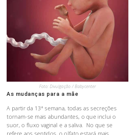
Foto: Divulgação / Babycenter
As mudanças para a mãe
A partir da 13ª semana, todas as secreções
tornam-se mais abundantes, o que inclui o
suor, o fluxo vaginal e a saliva. No que se
refere aos sentidos, o olfato estará mais