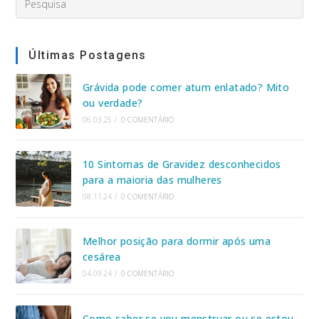
this
website
Últimas Postagens
Grávida pode comer atum enlatado? Mito
ou verdade?
06.03.25
/
0 COMENTÁRIO
10 Sintomas de Gravidez desconhecidos
para a maioria das mulheres
08.11.24
/
0 COMENTÁRIO
Melhor posição para dormir após uma
cesárea
04.09.24
/
0 COMENTÁRIO
Como saber se vou menstruar ou se estou