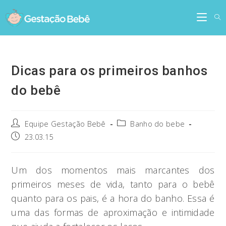
Skip
to
content
Dicas para os primeiros banhos
do bebê
Post
Post
Equipe Gestação Bebê
Banho do bebe
author:
category:
Post
23.03.15
published:
Um dos momentos mais marcantes dos
primeiros meses de vida, tanto para o bebê
quanto para os pais, é a hora do banho. Essa é
uma das formas de aproximação e intimidade