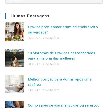
this
website
Últimas Postagens
Grávida pode comer atum enlatado? Mito
ou verdade?
06.03.25
/
0 COMENTÁRIO
10 Sintomas de Gravidez desconhecidos
para a maioria das mulheres
08.11.24
/
0 COMENTÁRIO
Melhor posição para dormir após uma
cesárea
04.09.24
/
0 COMENTÁRIO
Como saber se vou menstruar ou se estou