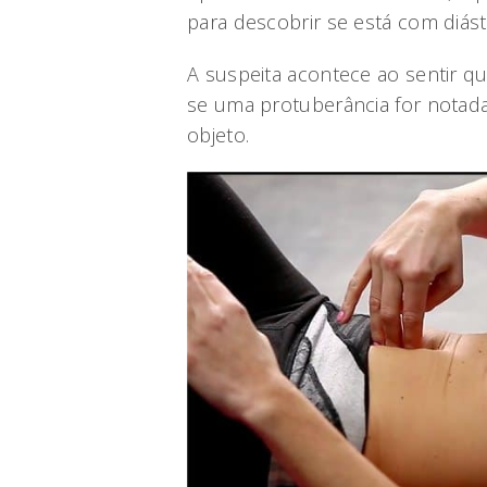
para descobrir se está com diás
A suspeita acontece ao sentir q
se uma protuberância for nota
objeto.