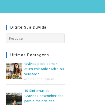
Digite Sua Dúvida:
Search
this
website
Últimas Postagens
Grávida pode comer
atum enlatado? Mito ou
verdade?
06.03.25
/
0 COMENTÁRIO
10 Sintomas de
Gravidez desconhecidos
para a maioria das