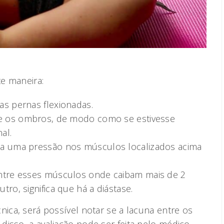
te maneira:
as pernas flexionadas.
 e os ombros, de modo como se estivesse
al.
ça uma pressão nos músculos localizados acima
ntre esses músculos onde caibam mais de 2
ro, significa que há a diástase.
nica, será possível notar se a lacuna entre os
disso, a avaliação pode ser feita pelo médico