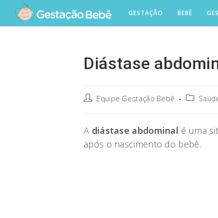
Skip
GESTAÇÃO
BEBÊ
GE
to
content
Diástase abdomin
Post
Post
Equipe Gestação Bebê
Saúde
author:
category:
A
diástase abdominal
é uma si
após o nascimento do bebê.