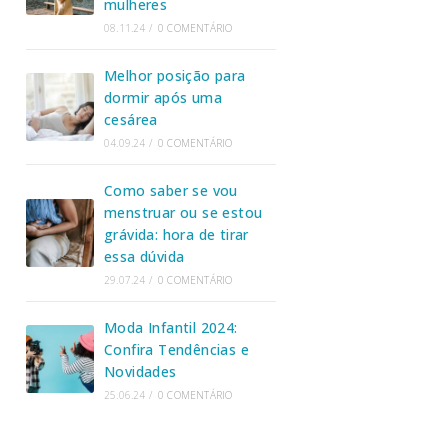
mulheres
08.11.24
/
0 COMENTÁRIO
Melhor posição para
dormir após uma
cesárea
04.09.24
/
0 COMENTÁRIO
Como saber se vou
menstruar ou se estou
grávida: hora de tirar
essa dúvida
29.07.24
/
0 COMENTÁRIO
Moda Infantil 2024:
Confira Tendências e
Novidades
25.06.24
/
0 COMENTÁRIO