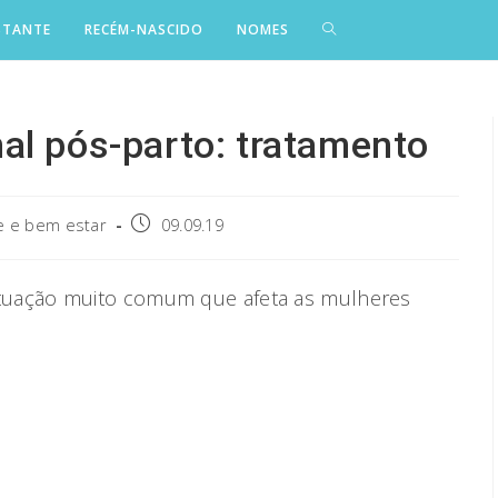
STANTE
RECÉM-NASCIDO
NOMES
al pós-parto: tratamento
Post
 e bem estar
09.09.19
published:
tuação muito comum que afeta as mulheres