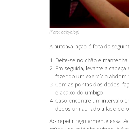
(Foto: babyblog)
A autoavaliação é feita da seguin
Deite-se no chão e mantenha 
Em seguida, levante a cabeça
fazendo um exercício abdomin
Com as pontas dos dedos, fa
e abaixo do umbigo.
Caso encontre um intervalo e
dedos um ao lado a lado do out
Ao repetir regularmente essa téc
músculos está diminuindo. Além 