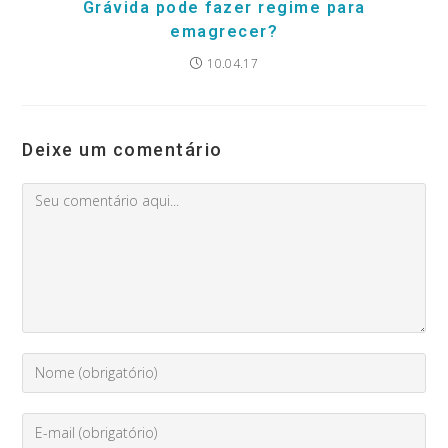
Grávida pode fazer regime para
emagrecer?
10.04.17
Deixe um comentário
Comment
Digite
seu
nome
Enter
ou
your