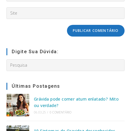
nome
email
de
Digite
address
usuário
o
to
para
URL
comment
comentar
do
seu
site
(opcional)
Digite Sua Dúvida:
Search
this
website
Últimas Postagens
Grávida pode comer atum enlatado? Mito
ou verdade?
06.03.25
/
0 COMENTÁRIO
10 Sintomas de Gravidez desconhecidos