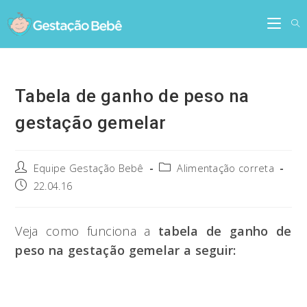
Skip
to
content
Tabela de ganho de peso na
gestação gemelar
Post
Post
Equipe Gestação Bebê
Alimentação correta
author:
category:
Post
22.04.16
published:
Veja como funciona a
tabela de ganho de
peso na gestação gemelar a seguir: