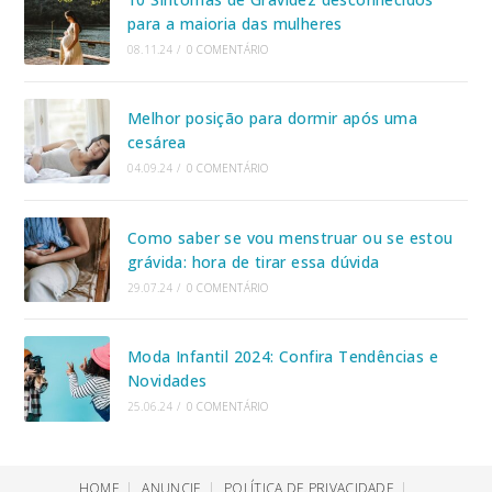
para a maioria das mulheres
08.11.24
/
0 COMENTÁRIO
Melhor posição para dormir após uma
cesárea
04.09.24
/
0 COMENTÁRIO
Como saber se vou menstruar ou se estou
grávida: hora de tirar essa dúvida
29.07.24
/
0 COMENTÁRIO
Moda Infantil 2024: Confira Tendências e
Novidades
25.06.24
/
0 COMENTÁRIO
HOME
ANUNCIE
POLÍTICA DE PRIVACIDADE