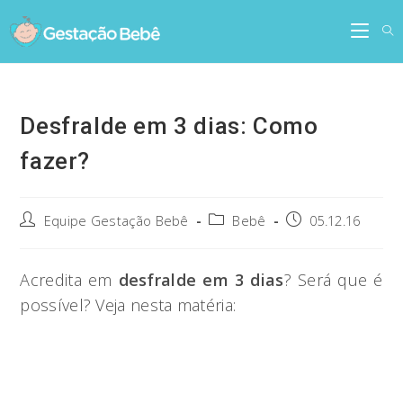
Skip
to
content
Desfralde em 3 dias: Como
fazer?
Post
Post
Post
Equipe Gestação Bebê
Bebê
05.12.16
author:
category:
published:
Acredita em
desfralde em 3 dias
? Será que é
possível? Veja nesta matéria: