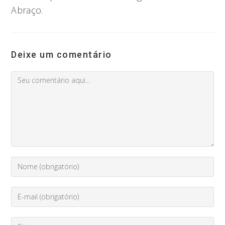
Abraço.
Deixe um comentário
Comment
Digite
seu
nome
Enter
ou
your
nome
email
de
Digite
address