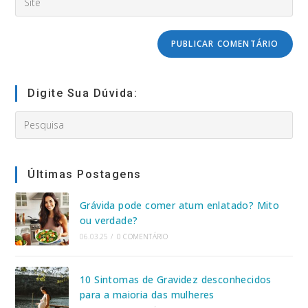
usuário
o
to
para
URL
comment
comentar
do
seu
site
(opcional)
Digite Sua Dúvida:
Search
this
website
Últimas Postagens
Grávida pode comer atum enlatado? Mito
ou verdade?
06.03.25
/
0 COMENTÁRIO
10 Sintomas de Gravidez desconhecidos
para a maioria das mulheres