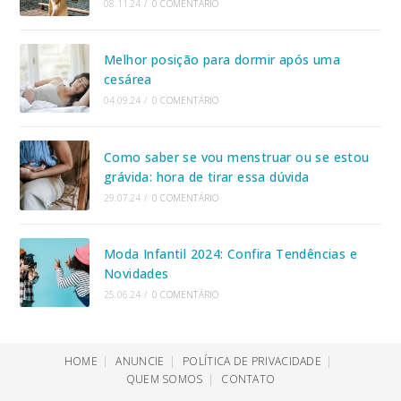
08.11.24
/
0 COMENTÁRIO
Melhor posição para dormir após uma
cesárea
04.09.24
/
0 COMENTÁRIO
Como saber se vou menstruar ou se estou
grávida: hora de tirar essa dúvida
29.07.24
/
0 COMENTÁRIO
Moda Infantil 2024: Confira Tendências e
Novidades
25.06.24
/
0 COMENTÁRIO
HOME
ANUNCIE
POLÍTICA DE PRIVACIDADE
QUEM SOMOS
CONTATO