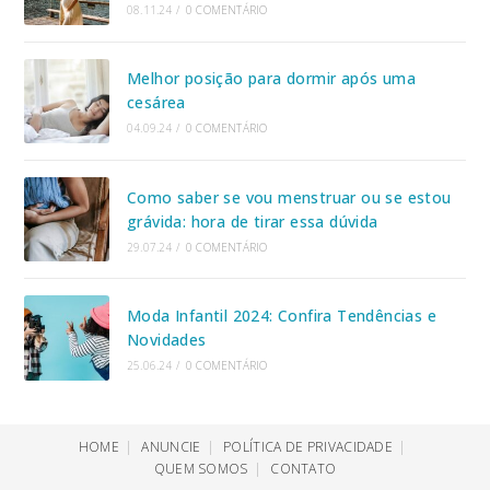
08.11.24
/
0 COMENTÁRIO
Melhor posição para dormir após uma
cesárea
04.09.24
/
0 COMENTÁRIO
Como saber se vou menstruar ou se estou
grávida: hora de tirar essa dúvida
29.07.24
/
0 COMENTÁRIO
Moda Infantil 2024: Confira Tendências e
Novidades
25.06.24
/
0 COMENTÁRIO
HOME
ANUNCIE
POLÍTICA DE PRIVACIDADE
QUEM SOMOS
CONTATO