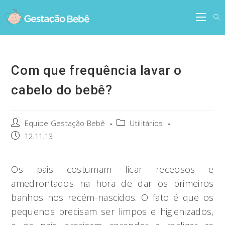
Skip
to
content
Com que frequência lavar o
cabelo do bebê?
Post
Post
Equipe Gestação Bebê
Utilitários
author:
category:
Post
12.11.13
published:
Os pais costumam ficar receosos e
amedrontados na hora de dar os primeiros
banhos nos recém-nascidos. O fato é que os
pequenos precisam ser limpos e higienizados,