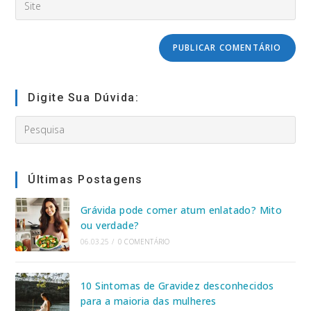
address
usuário
o
to
para
URL
comment
comentar
do
seu
site
(opcional)
Digite Sua Dúvida:
Search
this
website
Últimas Postagens
Grávida pode comer atum enlatado? Mito
ou verdade?
06.03.25
/
0 COMENTÁRIO
10 Sintomas de Gravidez desconhecidos
para a maioria das mulheres