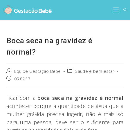
Skip
to
content
Boca seca na gravidez é
normal?
Post
Post
Equipe Gestação Bebê
Saúde e bem estar
author:
category:
Post
03.02.17
published:
Ficar com a
boca seca na gravidez é normal
acontecer porque a quantidade de água que a
mulher grávida precisa ingerir, não é mais só
para uma pessoa, deve ser o suficiente para