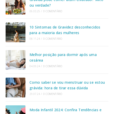
ou verdade?
06.03.25
/
0 COMENTÁRIO
10 Sintomas de Gravidez desconhecidos
para a maioria das mulheres
08.11.24
/
0 COMENTÁRIO
Melhor posição para dormir após uma
cesárea
04.09.24
/
0 COMENTÁRIO
Como saber se vou menstruar ou se estou
grávida: hora de tirar essa dúvida
29.07.24
/
0 COMENTÁRIO
Moda Infantil 2024: Confira Tendências e